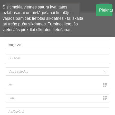
Šīs tīmekļa vietnes satura kvalitātes
Oficiālā regulētās informācijas
Piekrītu
uzlabošanai un pielāgošanai lietotāju
centralizētā glabāšanas sistēma
vajadzībām tiek lietotas sīkdatnes - tai skaitā
arī trešo pušu sīkdatnes. Turpinot lietot šo
ATLASES NOSACĪJUMI
vietni Jūs piekrītat sīkdatņu lietošanai.