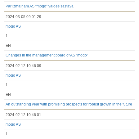
3.1. Papildu regulētā informācija, kas ir jāatklāj saskaņā ar
dalībvalsts tiesību aktiem
Par izmaiņām AS “mogo” valdes sastāvā
Līdz 2017.03.01
2024-03-05 09:01:29
Finanšu pārskati
Būtiski notikumi
mogo AS
Informācija par akcionāru sapulcēm
Līdzdalības iegūšana vai zaudēšana
1
Paziņojumi par iekšējās informācijas turētāju darījumiem
Citi
EN
Changes in the management board of AS "mogo"
2024-02-12 10:46:09
mogo AS
1
EN
An outstanding year with promising prospects for robust growth in the future
2024-02-12 10:46:01
mogo AS
1