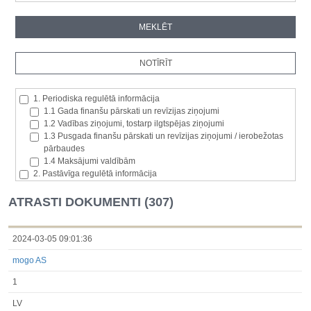
1. Periodiska regulētā informācija
1.1 Gada finanšu pārskati un revīzijas ziņojumi
1.2 Vadības ziņojumi, tostarp ilgtspējas ziņojumi
1.3 Pusgada finanšu pārskati un revīzijas ziņojumi / ierobežotas
pārbaudes
1.4 Maksājumi valdībām
2. Pastāvīga regulētā informācija
2.1. Izcelsmes dalībvalsts
2.2. Iekšējā informācija
ATRASTI DOKUMENTI (307)
2.3. Paziņojumi par būtisku akciju paketi
2.4. Emitenta paša akciju iegāde vai atsavināšana
2.5. Balsstiesību kopējais skaits un kapitāls
2024-03-05 09:01:36
2.6. Izmaiņas tiesībās, kas attiecas uz akciju vai vērtspapīru
mogo AS
kategorijām
2.7 Pārvaldītāju darījumi
1
3. Papildu regulētā informācija, kas ir jāatklāj saskaņā ar dalībvalsts
tiesību aktiem
LV