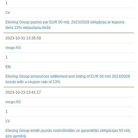
1
LV
Eleving Group paziņo par EUR 50 milj. 2023/2028 obligāciju ar kupona
likmi 13% iekļaušanu biržā
2023-10-31 13:35:59
mogo AS
1
EN
Eleving Group announces settlement and listing of EUR 50 mln 2023/2028
bonds with a coupon rate of 13%
2023-10-23 13:41:17
mogo AS
1
LV
Eleving Group emitē jaunās nodrošinātās un garantētās obligācijas 50 milj.
eiro apmērā