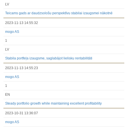
LV
Teicams gads ar daudzsološu perspektīvu stabilai izaugsmei nākotnē
2023-11-13 14:55:32
mogo AS
1
LV
Stabila portfeļa izaugsme, saglabājot lielisku rentabilitāti
2023-11-13 14:55:23
mogo AS
1
EN
Steady portfolio growth while maintaining excellent profitability
2023-10-31 13:36:07
mogo AS