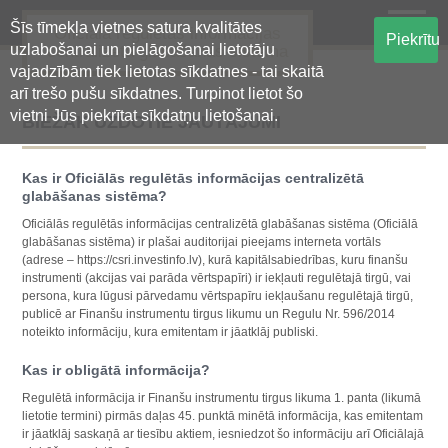
Šīs tīmekļa vietnes satura kvalitātes
Oficiālā regulētās informācijas
Piekrītu
uzlabošanai un pielāgošanai lietotāju
centralizētā glabāšanas sistēma
vajadzībām tiek lietotas sīkdatnes - tai skaitā
arī trešo pušu sīkdatnes. Turpinot lietot šo
vietni Jūs piekrītat sīkdatņu lietošanai.
BIEŽĀK UZDOTIE JAUTĀJUMI
Kas ir Oficiālās regulētās informācijas centralizētā
glabāšanas sistēma?
Oficiālās regulētās informācijas centralizētā glabāšanas sistēma (Oficiālā
glabāšanas sistēma) ir plašai auditorijai pieejams interneta vortāls
(adrese – https://csri.investinfo.lv), kurā kapitālsabiedrības, kuru finanšu
instrumenti (akcijas vai parāda vērtspapīri) ir iekļauti regulētajā tirgū, vai
persona, kura lūgusi pārvedamu vērtspapīru iekļaušanu regulētajā tirgū,
publicē ar Finanšu instrumentu tirgus likumu un Regulu Nr. 596/2014
noteikto informāciju, kura emitentam ir jāatklāj publiski.
Kas ir obligātā informācija?
Regulētā informācija ir Finanšu instrumentu tirgus likuma 1. panta (likumā
lietotie termini) pirmās daļas 45. punktā minētā informācija, kas emitentam
ir jāatklāj saskaņā ar tiesību aktiem, iesniedzot šo informāciju arī Oficiālajā