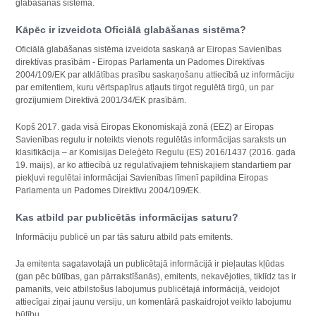
glabāšanas sistēmā.
Kāpēc ir izveidota Oficiālā glabāšanas sistēma?
Oficiālā glabāšanas sistēma izveidota saskaņā ar Eiropas Savienības
direktīvas prasībām - Eiropas Parlamenta un Padomes Direktīvas
2004/109/EK par atklātības prasību saskaņošanu attiecībā uz informāciju
par emitentiem, kuru vērtspapīrus atļauts tirgot regulētā tirgū, un par
grozījumiem Direktīvā 2001/34/EK prasībām.
Kopš 2017. gada visā Eiropas Ekonomiskajā zonā (EEZ) ar Eiropas
Savienības regulu ir noteikts vienots regulētās informācijas saraksts un
klasifikācija – ar Komisijas Deleģēto Regulu (ES) 2016/1437 (2016. gada
19. maijs), ar ko attiecībā uz regulatīvajiem tehniskajiem standartiem par
piekļuvi regulētai informācijai Savienības līmenī papildina Eiropas
Parlamenta un Padomes Direktīvu 2004/109/EK.
Kas atbild par publicētās informācijas saturu?
Informāciju publicē un par tās saturu atbild pats emitents.
Ja emitenta sagatavotajā un publicētajā informācijā ir pieļautas kļūdas
(gan pēc būtības, gan pārrakstīšanās), emitents, nekavējoties, tiklīdz tas ir
pamanīts, veic atbilstošus labojumus publicētajā informācijā, veidojot
attiecīgai ziņai jaunu versiju, un komentārā paskaidrojot veikto labojumu
būtību.