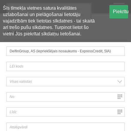
Šīs tīmekļa vietnes satura kvalitātes
Oficiālā regulētās informācijas
Piekrītu
uzlabošanai un pielāgošanai lietotāju
centralizētā glabāšanas sistēma
vajadzībām tiek lietotas sīkdatnes - tai skaitā
arī trešo pušu sīkdatnes. Turpinot lietot šo
ATLASES NOSACĪJUMI
vietni Jūs piekrītat sīkdatņu lietošanai.