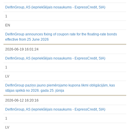
DelfinGroup, AS (iepriekšējais nosaukums - ExpressCredit, SIA)
1
EN
DelfinGroup announces fixing of coupon rate for the floating-rate bonds
effective from 25 June 2026
2026-06-19 16:01:24
DelfinGroup, AS (iepriekšējais nosaukums - ExpressCredit, SIA)
1
LV
DelfinGroup paziņo jauno piemērojamo kupona likmi obligācijām, kas
stājas spēkā no 2026. gada 25. jūnija
2026-06-12 16:20:16
DelfinGroup, AS (iepriekšējais nosaukums - ExpressCredit, SIA)
1
LV