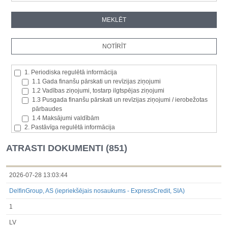
1. Periodiska regulētā informācija
1.1 Gada finanšu pārskati un revīzijas ziņojumi
1.2 Vadības ziņojumi, tostarp ilgtspējas ziņojumi
1.3 Pusgada finanšu pārskati un revīzijas ziņojumi / ierobežotas
pārbaudes
1.4 Maksājumi valdībām
2. Pastāvīga regulētā informācija
2.1. Izcelsmes dalībvalsts
2.2. Iekšējā informācija
ATRASTI DOKUMENTI (851)
2.3. Paziņojumi par būtisku akciju paketi
2.4. Emitenta paša akciju iegāde vai atsavināšana
2.5. Balsstiesību kopējais skaits un kapitāls
2026-07-28 13:03:44
2.6. Izmaiņas tiesībās, kas attiecas uz akciju vai vērtspapīru
DelfinGroup, AS (iepriekšējais nosaukums - ExpressCredit, SIA)
kategorijām
2.7 Pārvaldītāju darījumi
1
3. Papildu regulētā informācija, kas ir jāatklāj saskaņā ar dalībvalsts
tiesību aktiem
LV