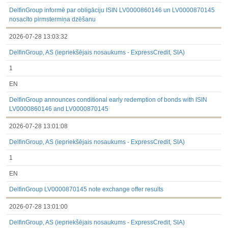
3.1. Papildu regulētā informācija, kas ir jāatklāj saskaņā ar
dalībvalsts tiesību aktiem
DelfinGroup informē par obligāciju ISIN LV0000860146 un LV0000870145
Līdz 2017.03.01
nosacīto pirmstermiņa dzēšanu
Finanšu pārskati
2026-07-28 13:03:32
Būtiski notikumi
Informācija par akcionāru sapulcēm
DelfinGroup, AS (iepriekšējais nosaukums - ExpressCredit, SIA)
Līdzdalības iegūšana vai zaudēšana
Paziņojumi par iekšējās informācijas turētāju darījumiem
1
Citi
EN
DelfinGroup announces conditional early redemption of bonds with ISIN
LV0000860146 and LV0000870145
2026-07-28 13:01:08
DelfinGroup, AS (iepriekšējais nosaukums - ExpressCredit, SIA)
1
EN
DelfinGroup LV0000870145 note exchange offer results
2026-07-28 13:01:00
DelfinGroup, AS (iepriekšējais nosaukums - ExpressCredit, SIA)