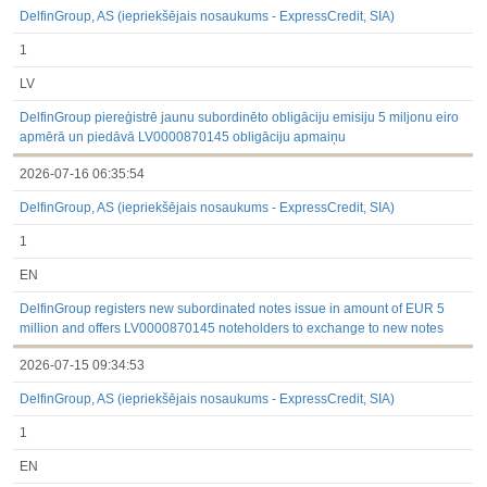
DelfinGroup, AS (iepriekšējais nosaukums - ExpressCredit, SIA)
1
LV
DelfinGroup piereģistrē jaunu subordinēto obligāciju emisiju 5 miljonu eiro
apmērā un piedāvā LV0000870145 obligāciju apmaiņu
2026-07-16 06:35:54
DelfinGroup, AS (iepriekšējais nosaukums - ExpressCredit, SIA)
1
EN
DelfinGroup registers new subordinated notes issue in amount of EUR 5
million and offers LV0000870145 noteholders to exchange to new notes
2026-07-15 09:34:53
DelfinGroup, AS (iepriekšējais nosaukums - ExpressCredit, SIA)
1
EN