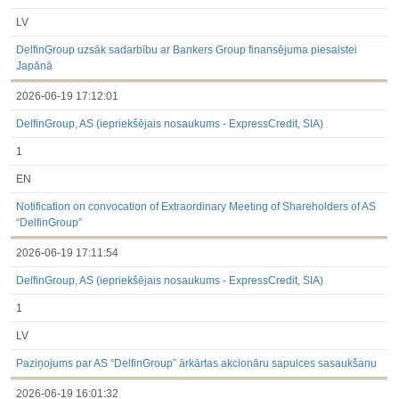
LV
DelfinGroup uzsāk sadarbību ar Bankers Group finansējuma piesaistei
Japānā
2026-06-19 17:12:01
DelfinGroup, AS (iepriekšējais nosaukums - ExpressCredit, SIA)
1
EN
Notification on convocation of Extraordinary Meeting of Shareholders of AS
“DelfinGroup”
2026-06-19 17:11:54
DelfinGroup, AS (iepriekšējais nosaukums - ExpressCredit, SIA)
1
LV
Paziņojums par AS “DelfinGroup” ārkārtas akcionāru sapulces sasaukšanu
2026-06-19 16:01:32