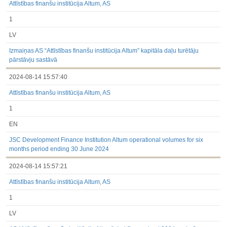
Attīstības finanšu institūcija Altum, AS
1
LV
Izmaiņas AS “Attīstības finanšu institūcija Altum” kapitāla daļu turētāju
pārstāvju sastāvā
2024-08-14 15:57:40
Attīstības finanšu institūcija Altum, AS
1
EN
JSC Development Finance Institution Altum operational volumes for six
months period ending 30 June 2024
2024-08-14 15:57:21
Attīstības finanšu institūcija Altum, AS
1
LV