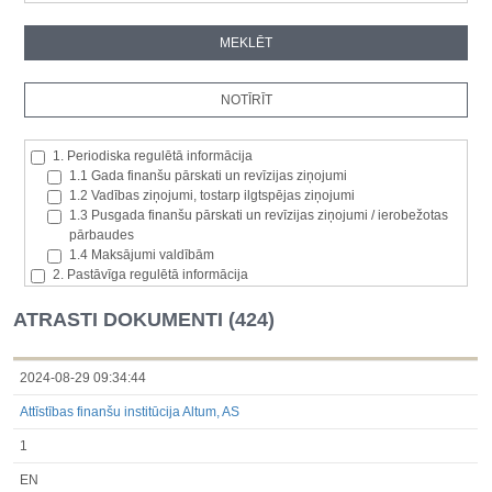
1. Periodiska regulētā informācija
1.1 Gada finanšu pārskati un revīzijas ziņojumi
1.2 Vadības ziņojumi, tostarp ilgtspējas ziņojumi
1.3 Pusgada finanšu pārskati un revīzijas ziņojumi / ierobežotas
pārbaudes
1.4 Maksājumi valdībām
2. Pastāvīga regulētā informācija
2.1. Izcelsmes dalībvalsts
2.2. Iekšējā informācija
ATRASTI DOKUMENTI (424)
2.3. Paziņojumi par būtisku akciju paketi
2.4. Emitenta paša akciju iegāde vai atsavināšana
2.5. Balsstiesību kopējais skaits un kapitāls
2024-08-29 09:34:44
2.6. Izmaiņas tiesībās, kas attiecas uz akciju vai vērtspapīru
Attīstības finanšu institūcija Altum, AS
kategorijām
2.7 Pārvaldītāju darījumi
1
3. Papildu regulētā informācija, kas ir jāatklāj saskaņā ar dalībvalsts
tiesību aktiem
EN