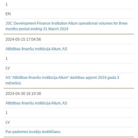
1
EN
JSC Development Finance Institution Altum operational volumes for three
months period ending 31 March 2024
2024-05-15 17:04:56
Attīstības finanšu institūcija Altum, AS
1
LV
AS “Attīstības finanšu institūcija Altum” darbības apjomi 2024.gada 3
mēnešos
2024-04-30 16:10:38
Attīstības finanšu institūcija Altum, AS
1
LV
Par padomes locekļu ievēlēšanu