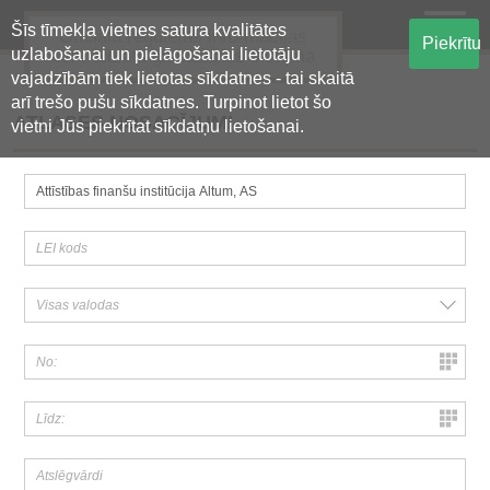
Šīs tīmekļa vietnes satura kvalitātes
Oficiālā regulētās informācijas
Piekrītu
uzlabošanai un pielāgošanai lietotāju
centralizētā glabāšanas sistēma
vajadzībām tiek lietotas sīkdatnes - tai skaitā
arī trešo pušu sīkdatnes. Turpinot lietot šo
ATLASES NOSACĪJUMI
vietni Jūs piekrītat sīkdatņu lietošanai.