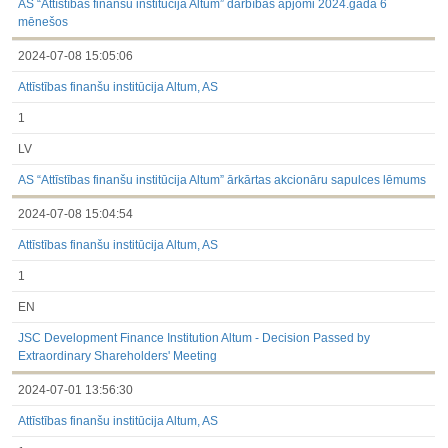
AS “Attīstības finanšu institūcija Altum” darbības apjomi 2024.gada 6
mēnešos
2024-07-08 15:05:06
Attīstības finanšu institūcija Altum, AS
1
LV
AS “Attīstības finanšu institūcija Altum” ārkārtas akcionāru sapulces lēmums
2024-07-08 15:04:54
Attīstības finanšu institūcija Altum, AS
1
EN
JSC Development Finance Institution Altum - Decision Passed by
Extraordinary Shareholders' Meeting
2024-07-01 13:56:30
Attīstības finanšu institūcija Altum, AS