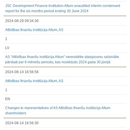
3.1. Papildu regulētā informācija, kas ir jāatklāj saskaņā ar
dalībvalsts tiesību aktiem
JSC Development Finance Institution Altum unaudited interim condensed
Līdz 2017.03.01
report for the six months period ending 30 June 2024
Finanšu pārskati
2024-08-29 09:34:30
Būtiski notikumi
Informācija par akcionāru sapulcēm
Attīstības finanšu institūcija Altum, AS
Līdzdalības iegūšana vai zaudēšana
Paziņojumi par iekšējās informācijas turētāju darījumiem
1
Citi
LV
AS “Attīstības finanšu institūcija Altum” nerevidētie starpposmu saīsinātie
pārskati par 6 mēnešu periodu, kas noslēdzās 2024.gada 30.jūnijā
2024-08-14 16:56:56
Attīstības finanšu institūcija Altum, AS
1
EN
Changes to representatives of AS Attīstības finanšu institūcija Altum
shareholders
2024-08-14 16:56:30