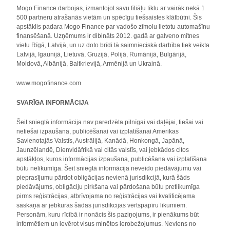
Mogo Finance darbojas, izmantojot savu filiāļu tīklu ar vairāk nekā 1
500 partneru atrašanās vietām un spēcīgu tiešsaistes klātbūtni. Šis
apstāklis padara Mogo Finance par vadošo zīmolu lietotu automašīnu
finansēšanā. Uzņēmums ir dibināts 2012. gadā ar galveno mītnes
vietu Rīgā, Latvijā, un uz doto brīdi tā saimnieciskā darbība tiek veikta
Latvijā, Igaunijā, Lietuvā, Gruzijā, Polijā, Rumānijā, Bulgārijā,
Moldovā, Albānijā, Baltkrievijā, Armēnijā un Ukrainā.
www.mogofinance.com
SVARĪGA INFORMĀCIJA
Šeit sniegtā informācija nav paredzēta pilnīgai vai daļējai, tiešai vai
netiešai izpaušana, publicēšanai vai izplatīšanai Amerikas
Savienotajās Valstīs, Austrālijā, Kanādā, Honkongā, Japānā,
Jaunzēlandē, Dienvidāfrikā vai citās valstīs, vai jebkādos citos
apstākļos, kuros informācijas izpaušana, publicēšana vai izplatīšana
būtu nelikumīga. Šeit sniegtā informācija neveido piedāvājumu vai
pieprasījumu pārdot obligācijas nevienā jurisdikcijā, kurā šāds
piedāvājums, obligāciju pirkšana vai pārdošana būtu pretlikumīga
pirms reģistrācijas, atbrīvojama no reģistrācijas vai kvalificējama
saskaņā ar jebkuras šādas jurisdikcijas vērtspapīru likumiem.
Personām, kuru rīcībā ir nonācis šis paziņojums, ir pienākums būt
informētiem un ievērot visus minētos ierobežojumus. Neviens no