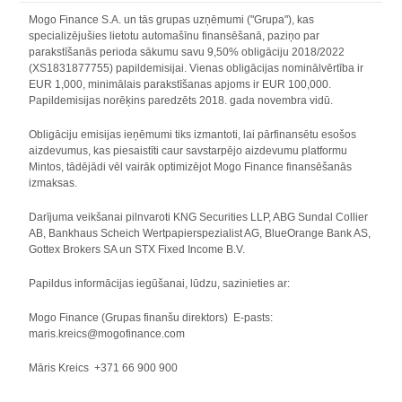
Mogo Finance S.A. un tās grupas uzņēmumi ("Grupa"), kas
specializējušies lietotu automašīnu finansēšanā, paziņo par
parakstīšanās perioda sākumu savu 9,50% obligāciju 2018/2022
(XS1831877755) papildemisijai. Vienas obligācijas nominālvērtība ir
EUR 1,000, minimālais parakstīšanas apjoms ir EUR 100,000.
Papildemisijas norēķins paredzēts 2018. gada novembra vidū.
Obligāciju emisijas ieņēmumi tiks izmantoti, lai pārfinansētu esošos
aizdevumus, kas piesaistīti caur savstarpējo aizdevumu platformu
Mintos, tādējādi vēl vairāk optimizējot Mogo Finance finansēšanās
izmaksas.
Darījuma veikšanai pilnvaroti KNG Securities LLP, ABG Sundal Collier
AB, Bankhaus Scheich Wertpapierspezialist AG, BlueOrange Bank AS,
Gottex Brokers SA un STX Fixed Income B.V.
Papildus informācijas iegūšanai, lūdzu, sazinieties ar:
Mogo Finance (Grupas finanšu direktors) E-pasts:
maris.kreics@mogofinance.com
Māris Kreics +371 66 900 900