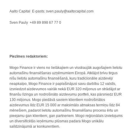
Aalto Capital E-pasts: sven.pauly@aaltocapital.com
Sven Pauly +49 89 898 67 77 0
Piezīmes redaktoriem:
Mogo Finance ir viens no lielākajiem un visstraujāk augošajiem lietotu
automašīnu finansēšanas uzņēmumiem Eiropā. Atklājot brīvu tirgus
nišu lietotu automašīnu finansēšanā, kuru tradicionālie aizdevēji
neapkalpo, Mogo Finance ir paplašinājusi savu darbību 12 valstīs,
izsniedzot aizdevumos vairāk nekā EUR 320 miljonus un strādājot ar
finanšu līzinga un nodrošināto aizdevumu portfeli, kas pārsniedz EUR
130 miljonus. Mogo piedāvā saviem klientiem nodrošinātos
aizdevumus līdz EUR 15 000 ar maksimālo atmaksas termiņu līdz 84
mēnešiem, padarot lietotu automašīnu finansēšanu procesu ērtu un
pieejamu gan klientiem, gan partneriem. Mogo reģionālais izvietojums
un diversificētās ieņēmumu plūsmas padara Mogo unikālu
salīdzinājumā ar konkurentiem.