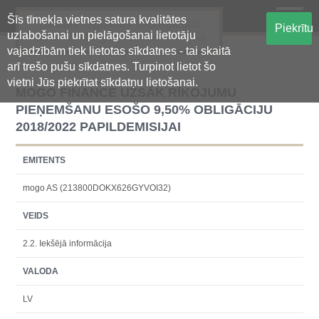
Šīs tīmekļa vietnes satura kvalitātes
Oficiālā regulētās informācijas
Piekrītu
uzlabošanai un pielāgošanai lietotāju
centralizētā glabāšanas sistēma
vajadzībām tiek lietotas sīkdatnes - tai skaitā
arī trešo pušu sīkdatnes. Turpinot lietot šo
vietni Jūs piekrītat sīkdatņu lietošanai.
MOGO FINANCE UZSĀK RĪKOJUMU
PIEŅEMŠANU ESOŠO 9,50% OBLIGĀCIJU
2018/2022 PAPILDEMISIJAI
EMITENTS
mogo AS (213800DOKX626GYVOI32)
VEIDS
2.2. Iekšējā informācija
VALODA
LV