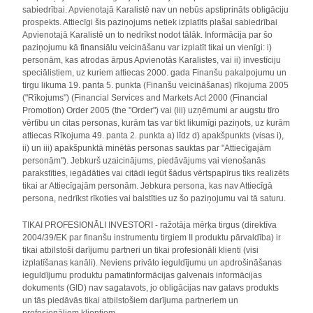
sabiedrībai. Apvienotajā Karalistē nav un nebūs apstiprināts obligāciju
prospekts. Attiecīgi šis paziņojums netiek izplatīts plašai sabiedrībai
Apvienotajā Karalistē un to nedrīkst nodot tālāk. Informācija par šo
paziņojumu kā finansiālu veicināšanu var izplatīt tikai un vienīgi: i)
personām, kas atrodas ārpus Apvienotās Karalistes, vai ii) investīciju
speciālistiem, uz kuriem attiecas 2000. gada Finanšu pakalpojumu un
tirgu likuma 19. panta 5. punkta (Finanšu veicināšanas) rīkojuma 2005
("Rīkojums") (Financial Services and Markets Act 2000 (Financial
Promotion) Order 2005 (the "Order") vai (iii) uzņēmumi ar augstu tīro
vērtību un citas personas, kurām tas var tikt likumīgi paziņots, uz kurām
attiecas Rīkojuma 49. panta 2. punkta a) līdz d) apakšpunkts (visas i),
ii) un iii) apakšpunktā minētās personas sauktas par "Attiecīgajām
personām"). Jebkurš uzaicinājums, piedāvājums vai vienošanās
parakstīties, iegādāties vai citādi iegūt šādus vērtspapīrus tiks realizēts
tikai ar Attiecīgajām personām. Jebkura persona, kas nav Attiecīgā
persona, nedrīkst rīkoties vai balstīties uz šo paziņojumu vai tā saturu.
TIKAI PROFESIONĀLI INVESTORI - ražotāja mērķa tirgus (direktīva
2004/39/EK par finanšu instrumentu tirgiem II produktu pārvaldība) ir
tikai atbilstoši darījumu partneri un tikai profesionāli klienti (visi
izplatīšanas kanāli). Neviens privāto ieguldījumu un apdrošināšanas
ieguldījumu produktu pamatinformācijas galvenais informācijas
dokuments (GID) nav sagatavots, jo obligācijas nav gatavs produkts
un tās piedāvās tikai atbilstošiem darījuma partneriem un