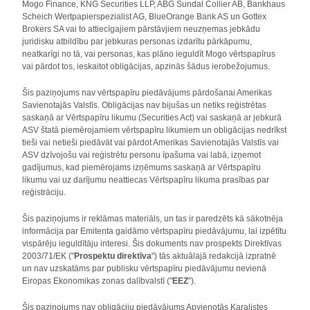
Mogo Finance, KNG Securities LLP, ABG Sundal Collier AB, Bankhaus
Scheich Wertpapierspezialist AG, BlueOrange Bank AS un Gottex
Brokers SA vai to attiecīgajiem pārstāvjiem neuzņemas jebkādu
juridisku atbildību par jebkuras personas izdarītu pārkāpumu,
neatkarīgi no tā, vai personas, kas plāno ieguldīt Mogo vērtspapīrus
vai pārdot tos, ieskaitot obligācijas, apzinās šādus ierobežojumus.
Šis paziņojums nav vērtspapīru piedāvājums pārdošanai Amerikas
Savienotajās Valstīs. Obligācijas nav bijušas un netiks reģistrētas
saskaņā ar Vērtspapīru likumu (Securities Act) vai saskaņā ar jebkurā
ASV štatā piemērojamiem vērtspapīru likumiem un obligācijas nedrīkst
tieši vai netieši piedāvāt vai pārdot Amerikas Savienotajās Valstīs vai
ASV dzīvojošu vai reģistrētu personu īpašuma vai labā, izņemot
gadījumus, kad piemērojams izņēmums saskaņā ar Vērtspapīru
likumu vai uz darījumu neattiecas Vērtspapīru likuma prasības par
reģistrāciju.
Šis paziņojums ir reklāmas materiāls, un tas ir paredzēts kā sākotnēja
informācija par Emitenta gaidāmo vērtspapīru piedāvājumu, lai izpētītu
vispārēju ieguldītāju interesi. Šis dokuments nav prospekts Direktīvas
2003/71/EK ("
Prospektu direktīva
") tās aktuālajā redakcijā izpratnē
un nav uzskatāms par publisku vērtspapīru piedāvājumu nevienā
Eiropas Ekonomikas zonas dalībvalstī ("
EEZ
").
Šis paziņojums nav obligāciju piedāvājums Apvienotās Karalistes