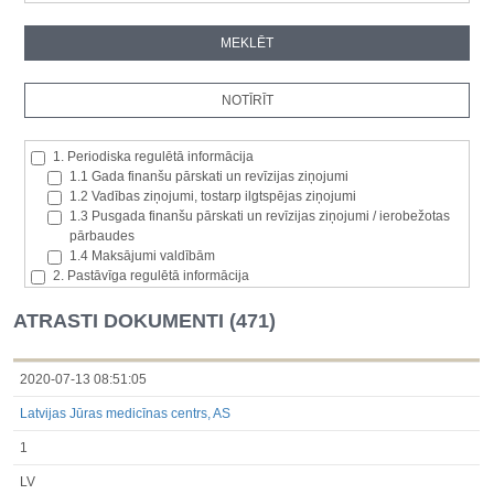
1. Periodiska regulētā informācija
1.1 Gada finanšu pārskati un revīzijas ziņojumi
1.2 Vadības ziņojumi, tostarp ilgtspējas ziņojumi
1.3 Pusgada finanšu pārskati un revīzijas ziņojumi / ierobežotas
pārbaudes
1.4 Maksājumi valdībām
2. Pastāvīga regulētā informācija
2.1. Izcelsmes dalībvalsts
2.2. Iekšējā informācija
ATRASTI DOKUMENTI (471)
2.3. Paziņojumi par būtisku akciju paketi
2.4. Emitenta paša akciju iegāde vai atsavināšana
2.5. Balsstiesību kopējais skaits un kapitāls
2020-07-13 08:51:05
2.6. Izmaiņas tiesībās, kas attiecas uz akciju vai vērtspapīru
Latvijas Jūras medicīnas centrs, AS
kategorijām
2.7 Pārvaldītāju darījumi
1
3. Papildu regulētā informācija, kas ir jāatklāj saskaņā ar dalībvalsts
tiesību aktiem
LV