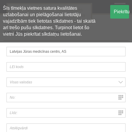
Šīs tīmekļa vietnes satura kvalitātes
Oficiālā regulētās informācijas
Piekrītu
uzlabošanai un pielāgošanai lietotāju
centralizētā glabāšanas sistēma
vajadzībām tiek lietotas sīkdatnes - tai skaitā
arī trešo pušu sīkdatnes. Turpinot lietot šo
ATLASES NOSACĪJUMI
vietni Jūs piekrītat sīkdatņu lietošanai.