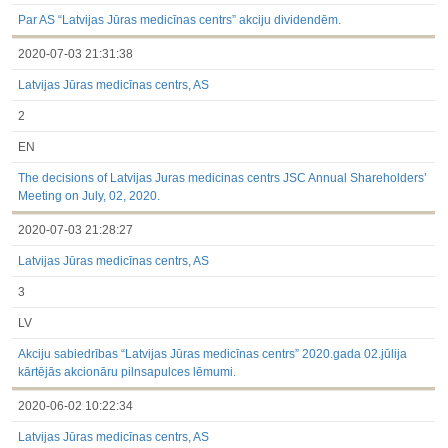
3.1. Papildu regulētā informācija, kas ir jāatklāj saskaņā ar
dalībvalsts tiesību aktiem
Par AS “Latvijas Jūras medicīnas centrs” akciju dividendēm.
Līdz 2017.03.01
2020-07-03 21:31:38
Finanšu pārskati
Būtiski notikumi
Latvijas Jūras medicīnas centrs, AS
Informācija par akcionāru sapulcēm
Līdzdalības iegūšana vai zaudēšana
2
Paziņojumi par iekšējās informācijas turētāju darījumiem
Citi
EN
The decisions of Latvijas Juras medicinas centrs JSC Annual Shareholders’
Meeting on July, 02, 2020.
2020-07-03 21:28:27
Latvijas Jūras medicīnas centrs, AS
3
LV
Akciju sabiedrības “Latvijas Jūras medicīnas centrs” 2020.gada 02.jūlija
kārtējās akcionāru pilnsapulces lēmumi.
2020-06-02 10:22:34
Latvijas Jūras medicīnas centrs, AS