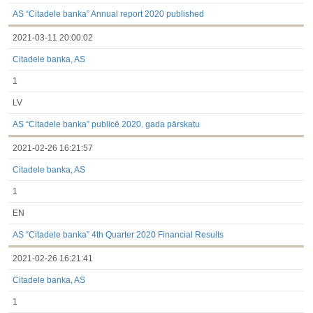
3.1. Papildu regulētā informācija, kas ir jāatklāj saskaņā ar
dalībvalsts tiesību aktiem
AS “Citadele banka” Annual report 2020 published
Līdz 2017.03.01
2021-03-11 20:00:02
Finanšu pārskati
Būtiski notikumi
Citadele banka, AS
Informācija par akcionāru sapulcēm
Līdzdalības iegūšana vai zaudēšana
1
Paziņojumi par iekšējās informācijas turētāju darījumiem
Citi
LV
AS “Citadele banka” publicē 2020. gada pārskatu
2021-02-26 16:21:57
Citadele banka, AS
1
EN
AS “Citadele banka” 4th Quarter 2020 Financial Results
2021-02-26 16:21:41
Citadele banka, AS
1