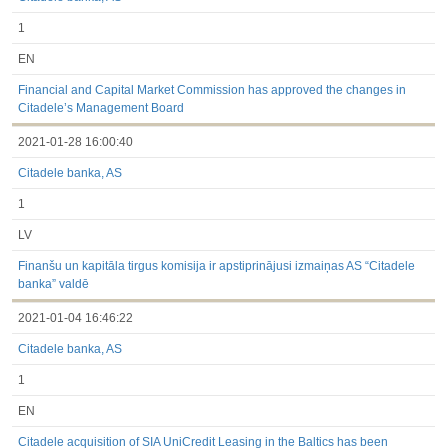
1
EN
Financial and Capital Market Commission has approved the changes in
Citadele’s Management Board
2021-01-28 16:00:40
Citadele banka, AS
1
LV
Finanšu un kapitāla tirgus komisija ir apstiprinājusi izmaiņas AS “Citadele
banka” valdē
2021-01-04 16:46:22
Citadele banka, AS
1
EN
Citadele acquisition of SIA UniCredit Leasing in the Baltics has been