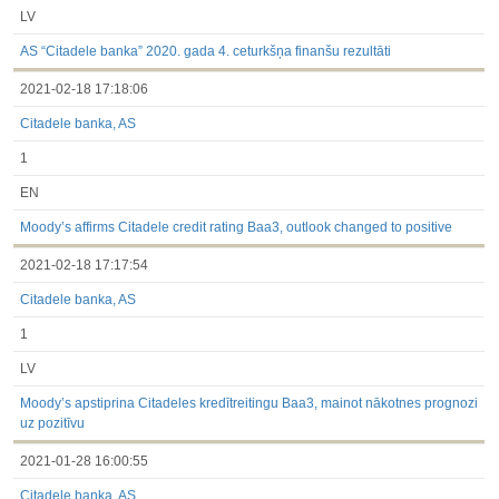
LV
AS “Citadele banka” 2020. gada 4. ceturkšņa finanšu rezultāti
2021-02-18 17:18:06
Citadele banka, AS
1
EN
Moody’s affirms Citadele credit rating Baa3, outlook changed to positive
2021-02-18 17:17:54
Citadele banka, AS
1
LV
Moody’s apstiprina Citadeles kredītreitingu Baa3, mainot nākotnes prognozi
uz pozitīvu
2021-01-28 16:00:55
Citadele banka, AS