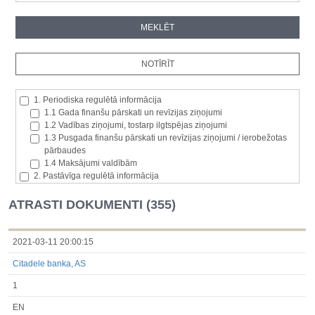
1. Periodiska regulētā informācija
1.1 Gada finanšu pārskati un revīzijas ziņojumi
1.2 Vadības ziņojumi, tostarp ilgtspējas ziņojumi
1.3 Pusgada finanšu pārskati un revīzijas ziņojumi / ierobežotas
pārbaudes
1.4 Maksājumi valdībām
2. Pastāvīga regulētā informācija
2.1. Izcelsmes dalībvalsts
2.2. Iekšējā informācija
ATRASTI DOKUMENTI (355)
2.3. Paziņojumi par būtisku akciju paketi
2.4. Emitenta paša akciju iegāde vai atsavināšana
2.5. Balsstiesību kopējais skaits un kapitāls
2021-03-11 20:00:15
2.6. Izmaiņas tiesībās, kas attiecas uz akciju vai vērtspapīru
Citadele banka, AS
kategorijām
2.7 Pārvaldītāju darījumi
1
3. Papildu regulētā informācija, kas ir jāatklāj saskaņā ar dalībvalsts
tiesību aktiem
EN