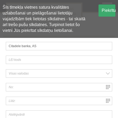
Šīs tīmekļa vietnes satura kvalitātes
Oficiālā regulētās informācijas
Piekrītu
uzlabošanai un pielāgošanai lietotāju
centralizētā glabāšanas sistēma
vajadzībām tiek lietotas sīkdatnes - tai skaitā
arī trešo pušu sīkdatnes. Turpinot lietot šo
ATLASES NOSACĪJUMI
vietni Jūs piekrītat sīkdatņu lietošanai.