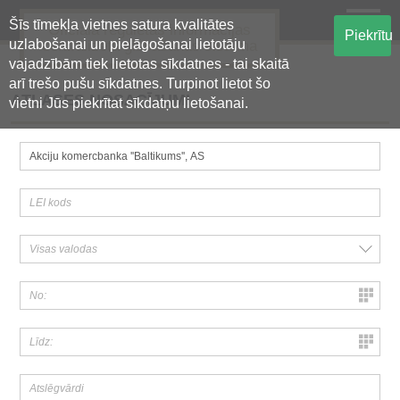
Šīs tīmekļa vietnes satura kvalitātes
Oficiālā regulētās informācijas
Piekrītu
uzlabošanai un pielāgošanai lietotāju
centralizētā glabāšanas sistēma
vajadzībām tiek lietotas sīkdatnes - tai skaitā
arī trešo pušu sīkdatnes. Turpinot lietot šo
ATLASES NOSACĪJUMI
vietni Jūs piekrītat sīkdatņu lietošanai.