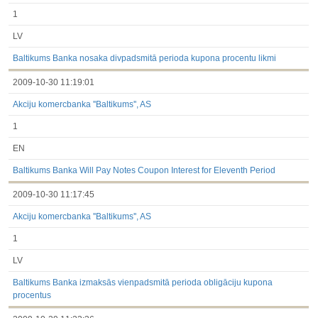
1
LV
Baltikums Banka nosaka divpadsmitā perioda kupona procentu likmi
2009-10-30 11:19:01
Akciju komercbanka ''Baltikums'', AS
1
EN
Baltikums Banka Will Pay Notes Coupon Interest for Eleventh Period
2009-10-30 11:17:45
Akciju komercbanka ''Baltikums'', AS
1
LV
Baltikums Banka izmaksās vienpadsmitā perioda obligāciju kupona
procentus