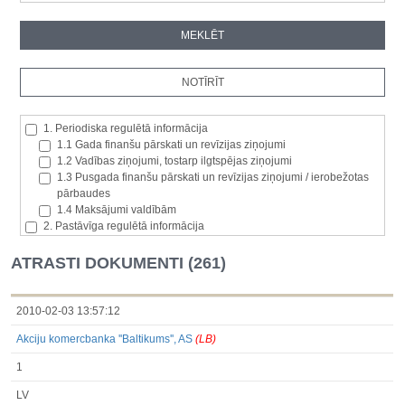
1. Periodiska regulētā informācija
1.1 Gada finanšu pārskati un revīzijas ziņojumi
1.2 Vadības ziņojumi, tostarp ilgtspējas ziņojumi
1.3 Pusgada finanšu pārskati un revīzijas ziņojumi / ierobežotas
pārbaudes
1.4 Maksājumi valdībām
2. Pastāvīga regulētā informācija
2.1. Izcelsmes dalībvalsts
2.2. Iekšējā informācija
ATRASTI DOKUMENTI (261)
2.3. Paziņojumi par būtisku akciju paketi
2.4. Emitenta paša akciju iegāde vai atsavināšana
2.5. Balsstiesību kopējais skaits un kapitāls
2010-02-03 13:57:12
2.6. Izmaiņas tiesībās, kas attiecas uz akciju vai vērtspapīru
Akciju komercbanka ''Baltikums'', AS
(LB)
kategorijām
2.7 Pārvaldītāju darījumi
1
3. Papildu regulētā informācija, kas ir jāatklāj saskaņā ar dalībvalsts
tiesību aktiem
LV