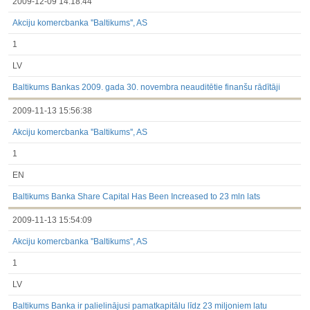
2009-12-09 14:18:44
Akciju komercbanka ''Baltikums'', AS
1
LV
Baltikums Bankas 2009. gada 30. novembra neauditētie finanšu rādītāji
2009-11-13 15:56:38
Akciju komercbanka ''Baltikums'', AS
1
EN
Baltikums Banka Share Capital Has Been Increased to 23 mln lats
2009-11-13 15:54:09
Akciju komercbanka ''Baltikums'', AS
1
LV
Baltikums Banka ir palielinājusi pamatkapitālu līdz 23 miljoniem latu