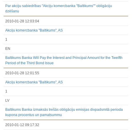
3.1. Papildu regulētā informācija, kas ir jāatklāj saskaņā ar
dalībvalsts tiesību aktiem
Par akciju sabiedrības "Akciju komercbanka "Baltikums"" obligāciju
Līdz 2017.03.01
dzēšanu
Finanšu pārskati
2010-01-28 12:03:04
Būtiski notikumi
Informācija par akcionāru sapulcēm
Akciju komercbanka ''Baltikums'', AS
Līdzdalības iegūšana vai zaudēšana
Paziņojumi par iekšējās informācijas turētāju darījumiem
1
Citi
EN
Baltikums Banka Will Pay the Interest and Principal Amount for the Twelfth
Period of the Third Bond Issue
2010-01-28 12:01:55
Akciju komercbanka ''Baltikums'', AS
1
LV
Baltikums Banka izmaksās trešās obligāciju emisijas divpadsmitā perioda
kupona procentus un pamatsummu
2010-01-12 09:17:32