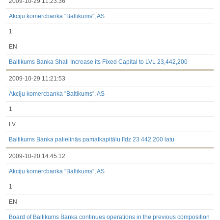
2009-10-29 11:23:36
Akciju komercbanka ''Baltikums'', AS
1
EN
Baltikums Banka Shall Increase its Fixed Capital to LVL 23,442,200
2009-10-29 11:21:53
Akciju komercbanka ''Baltikums'', AS
1
LV
Baltikums Banka palielinās pamatkapitālu līdz 23 442 200 latu
2009-10-20 14:45:12
Akciju komercbanka ''Baltikums'', AS
1
EN
Board of Baltikums Banka continues operations in the previous composition