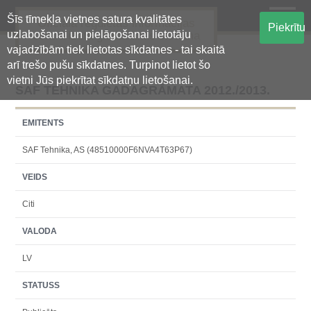
Šīs tīmekļa vietnes satura kvalitātes
Oficiālā regulētās informācijas
Piekrītu
uzlabošanai un pielāgošanai lietotāju
centralizētā glabāšanas sistēma
vajadzībām tiek lietotas sīkdatnes - tai skaitā
arī trešo pušu sīkdatnes. Turpinot lietot šo
vietni Jūs piekrītat sīkdatņu lietošanai.
SAF TEHNIKA GADAGRĀMATA 2012./2013.
EMITENTS
SAF Tehnika, AS (48510000F6NVA4T63P67)
VEIDS
Citi
VALODA
LV
STATUSS