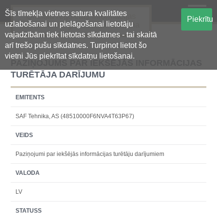
Šīs tīmekļa vietnes satura kvalitātes
Oficiālā regulētās informācijas
Piekrītu
uzlabošanai un pielāgošanai lietotāju
centralizētā glabāšanas sistēma
vajadzībām tiek lietotas sīkdatnes - tai skaitā
arī trešo pušu sīkdatnes. Turpinot lietot šo
vietni Jūs piekrītat sīkdatņu lietošanai.
PAZIŅOJUMS PAR IEKŠĒJĀS INFORMĀCIJAS
TURĒTĀJA DARĪJUMU
EMITENTS
SAF Tehnika, AS (48510000F6NVA4T63P67)
VEIDS
Paziņojumi par iekšējās informācijas turētāju darījumiem
VALODA
LV
STATUSS