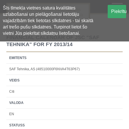
Šīs tīmekļa vietnes satura kvalitātes
Oficiālā regulētās informācijas
Piekrītu
uzlabošanai un pielāgošanai lietotāju
centralizētā glabāšanas sistēma
vajadzībām tiek lietotas sīkdatnes - tai skaitā
arī trešo pušu sīkdatnes. Turpinot lietot šo
vietni Jūs piekrītat sīkdatņu lietošanai.
FINANCIAL CALENDAR OF JSC "SAF
TEHNIKA" FOR FY 2013/14
EMITENTS
SAF Tehnika, AS (48510000F6NVA4T63P67)
VEIDS
Citi
VALODA
EN
STATUSS