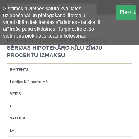
Šīs tīmekļa vietnes satura kvalitātes
Oficiālā regulētās informācijas
Piekrītu
uzlabošanai un pielāgošanai lietotāju
centralizētā glabāšanas sistēma
vajadzībām tiek lietotas sīkdatnes - tai skaitā
arī trešo pušu sīkdatnes. Turpinot lietot šo
vietni Jūs piekrītat sīkdatņu lietošanai.
PAR AS “LATVIJAS KRĀJBANKA” CA
SĒRIJAS HIPOTEKĀRO ĶĪLU ZĪMJU
PROCENTU IZMAKSU
EMITENTS
Latvijas Krājbanka, AS
VEIDS
Citi
VALODA
LV