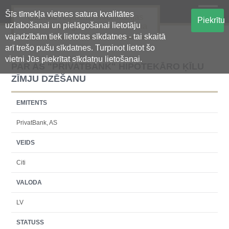
Šīs tīmekļa vietnes satura kvalitātes
Oficiālā regulētās informācijas
Piekrītu
uzlabošanai un pielāgošanai lietotāju
centralizētā glabāšanas sistēma
vajadzībām tiek lietotas sīkdatnes - tai skaitā
arī trešo pušu sīkdatnes. Turpinot lietot šo
vietni Jūs piekrītat sīkdatņu lietošanai.
PAR AS "PRIVATBANK" HIPOTEKĀRO ĶĪLU
ZĪMJU DZĒŠANU
EMITENTS
PrivatBank, AS
VEIDS
Citi
VALODA
LV
STATUSS