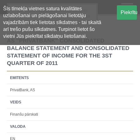
Šīs tīmekļa vietnes satura kvalitātes
Oficiālā regulētās informācijas
Piekrītu
uzlabošanai un pielāgošanai lietotāju
centralizētā glabāšanas sistēma
vajadzībām tiek lietotas sīkdatnes - tai skaitā
arī trešo pušu sīkdatnes. Turpinot lietot šo
vietni Jūs piekrītat sīkdatņu lietošanai.
AS "PRIVATBANK" CONSOLIDATED
BALANCE STATEMENT AND CONSOLIDATED
STATEMENT OF INCOME FOR THE 3ST
QUARTER OF 2011
EMITENTS
PrivatBank, AS
VEIDS
Finanšu pārskati
VALODA
EN