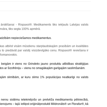
ārstēšanai - Rispaxol®. Medikaments tiks iekļauts Latvijas valsts
anvāra
, tiks segta 100% apmērā.
u vajadzībām nepieciešamos medikamentus.
, kas atbilst visām mūsdienu starptautiskajām prasībām un kvalitātes
 to piedāvāt par valstij visizdevīgāko cenu. Rispaxol® ieviešana ir
 Romanovskis.
as beigām ir viens no
Grindeks
jauno produktu attīstības stratēģijas
 cīnītos ar šizofrēniju – vienu no smagākajām garīgajām saslimšanām.
kajām slimībām, ar kuru
slimo 1% populācijas neatkarīgi no valsts
lo nervu sistēmu ietekmējošo un pretvēža medikamentu pētniecībā,
enojums – tajā ietilpst oriģinālprodukti Mildronāts® un Ftorafur®, kā