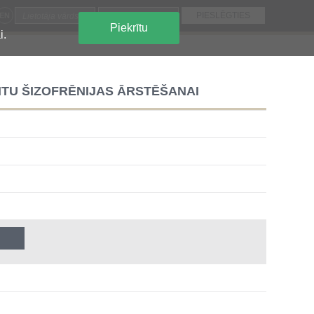
EN
Piekrītu
i.
TU ŠIZOFRĒNIJAS ĀRSTĒŠANAI