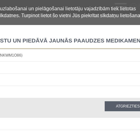
LV
 uzlabošanai un pielāgošanai lietotāju vajadzībām tiek lietotas
īkdatnes. Turpinot lietot šo vietni Jūs piekrītat sīkdatņu lietošana
STU UN PIEDĀVĀ JAUNĀS PAAUDZES MEDIKAMEN
32NKWM1O86)