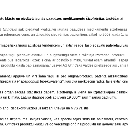
ktu klāstu un piedāvā jaunās paaudzes medikamentu šizofrēnijas ārstēšanai
S
Grindeks
sāk piedāvāt kvalitatīvu jaunās paaudzes medikamentu šizofrēnijas 
 references cenu, un tā iegāde šizofrēnijas pacientiem, sākot no
2008. gada 1. j
farmaceitiskā tirgus attīstības tendencēm un aktīvi reaģē, lai piedāvātu patērētāj
ijas tirgū piedāvāt efektīvu un augstvērtīgu vietējā ražotāja izstrādātu produktu
ts būs iedarbīgs līdzeklis cīņā ar postošo slimību, turklāt esam atraduši iespēju
s
produktu klāsta paplašināšanā,” uzsver AS
Grindeks
Valdes priekšsēdētājs Jānis
kamentu apguve un virzīšana tirgū īsi pēc oriģinālproduktu patenta aizsardzīb
nālpreparāta
Risperidonum
bioekvivalents*, kas tika mērķtiecīgi radīts, lai efektīvi
 organizācijas statistikas datiem, šizofrēnija ir
viena no izplatītākajām psihis
a un klimata.
Latvijā diagnosticēti aptuveni 19 000** saslimšanas gadījumu.
plāno Rispaxol
®
virzību uzsākt arī Krievijā un NVS valstīs.
ācijas uzņēmums Baltijas valstīs, kas specializējas sirds un asinsvadu, centrā
nā.
Grindeks
produktu klāstu veido veiksmīgs oriģinālproduktu un
generic
zāļu apvi