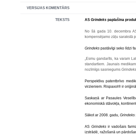
VERSIJAS KOMENTĀRS
TEKSTS
AS
Grindeks
paplašina produ
No
šā gada 10. decembra
A
kompensējamo zāļu sarakstā par
Grindeks
pastāvīgi seko līdzi 
„Esmu gandarīts, ka varam Latv
standartiem. Jaunais medikamen
nozīmīgs sasniegums
Grindek
Perspektīvu patentbrīvo medi
virzieniem. Rispaxol® ir oriģi
Saskaņā ar Pasaules Veselības
ekonomiskā stāvokļa, kontinent
Sākot ar 2008. gadu,
Grindeks
AS
Grindeks
ir vadošais farm
izstrādē, ražošanā un pārdoša