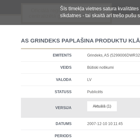
Šīs tīmekļa vietnes satura kvalitātes
Oficiālā regulētās informācijas
sīkdatnes - tai skaitā arī trešo pušu s
centralizētā glabāšanas sistēma
AS GRINDEKS PAPLAŠINA PRODUKTU KLĀ
EMITENTS
Grindeks, AS (5299006DWR
VEIDS
Būtiski notikumi
VALODA
LV
STATUSS
Publicēts
Aktuālā (1)
VERSIJA
DATUMS
2007-12-10 10:11:45
PERIODS