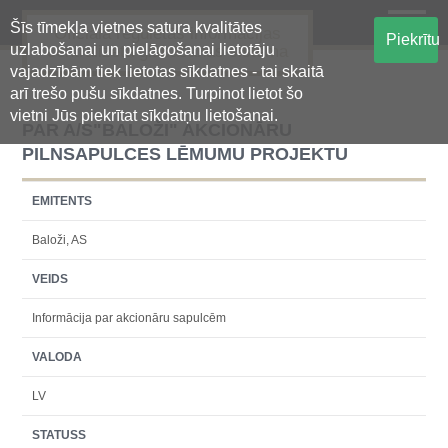
Šīs tīmekļa vietnes satura kvalitātes
Oficiālā regulētās informācijas
Piekrītu
uzlabošanai un pielāgošanai lietotāju
centralizētā glabāšanas sistēma
vajadzībām tiek lietotas sīkdatnes - tai skaitā
arī trešo pušu sīkdatnes. Turpinot lietot šo
vietni Jūs piekrītat sīkdatņu lietošanai.
PAR A/S"BALOŽI" AKCIONĀRU
PILNSAPULCES LĒMUMU PROJEKTU
EMITENTS
Baloži, AS
VEIDS
Informācija par akcionāru sapulcēm
VALODA
LV
STATUSS