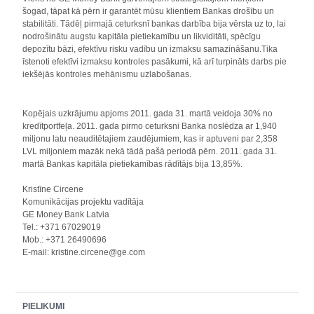
šogad, tāpat kā pērn ir garantēt mūsu klientiem Bankas drošību un
stabilitāti. Tādēļ pirmajā ceturksnī bankas darbība bija vērsta uz to, lai
nodrošinātu augstu kapitāla pietiekamību un likviditāti, spēcīgu
depozītu bāzi, efektīvu risku vadību un izmaksu samazināšanu.Tika
īstenoti efektīvi izmaksu kontroles pasākumi, kā arī turpināts darbs pie
iekšējās kontroles mehānismu uzlabošanas.
Kopējais uzkrājumu apjoms 2011. gada 31. martā veidoja 30% no
kredītportfeļa. 2011. gada pirmo ceturksni Banka noslēdza ar 1,940
miljonu latu neauditētajiem zaudējumiem, kas ir aptuveni par 2,358
LVL miljoniem mazāk nekā tādā pašā periodā pērn. 2011. gada 31.
martā Bankas kapitāla pietiekamības rādītājs bija 13,85%.
Kristīne Circene
Komunikācijas projektu vadītāja
GE Money Bank Latvia
Tel.: +371 67029019
Mob.: +371 26490696
E-mail: kristine.circene@ge.com
PIELIKUMI