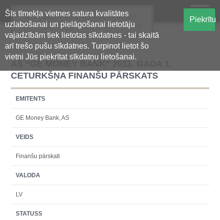
Šīs tīmekļa vietnes satura kvalitātes
Oficiālā regulētās informācijas
Piekrītu
uzlabošanai un pielāgošanai lietotāju
centralizētā glabāšanas sistēma
vajadzībām tiek lietotas sīkdatnes - tai skaitā
arī trešo pušu sīkdatnes. Turpinot lietot šo
vietni Jūs piekrītat sīkdatņu lietošanai.
AS “GE MONEY BANK” 2011. GADA 1.
CETURKŠŅA FINANŠU PĀRSKATS
EMITENTS
GE Money Bank, AS
VEIDS
Finanšu pārskati
VALODA
LV
STATUSS