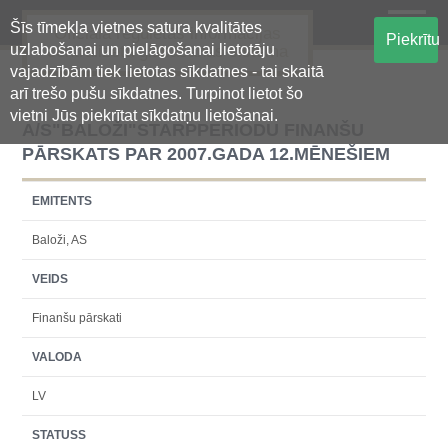
Šīs tīmekļa vietnes satura kvalitātes
Oficiālā regulētās informācijas
Piekrītu
uzlabošanai un pielāgošanai lietotāju
centralizētā glabāšanas sistēma
vajadzībām tiek lietotas sīkdatnes - tai skaitā
arī trešo pušu sīkdatnes. Turpinot lietot šo
vietni Jūs piekrītat sīkdatņu lietošanai.
A/S"BALOŽI"STARPPERIODU FINANŠU
PĀRSKATS PAR 2007.GADA 12.MĒNEŠIEM
EMITENTS
Baloži, AS
VEIDS
Finanšu pārskati
VALODA
LV
STATUSS