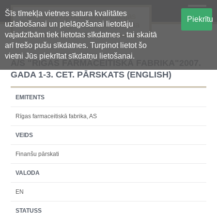
Šīs tīmekļa vietnes satura kvalitātes
Oficiālā regulētās informācijas
Piekrītu
uzlabošanai un pielāgošanai lietotāju
centralizētā glabāšanas sistēma
vajadzībām tiek lietotas sīkdatnes - tai skaitā
arī trešo pušu sīkdatnes. Turpinot lietot šo
vietni Jūs piekrītat sīkdatņu lietošanai.
A/S "RĪGAS FARMACEITISKĀ FABRIKA"2007.
GADA 1-3. CET. PĀRSKATS (ENGLISH)
EMITENTS
Rīgas farmaceitiskā fabrika, AS
VEIDS
Finanšu pārskati
VALODA
EN
STATUSS