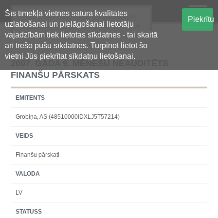
Šīs tīmekļa vietnes satura kvalitātes
Oficiālā regulētās informācijas
Piekrītu
uzlabošanai un pielāgošanai lietotāju
centralizētā glabāšanas sistēma
vajadzībām tiek lietotas sīkdatnes - tai skaitā
arī trešo pušu sīkdatnes. Turpinot lietot šo
vietni Jūs piekrītat sīkdatņu lietošanai.
2007. GADA 9. MĒNEŠU NEAUDITĒTS
FINANŠU PĀRSKATS
EMITENTS
Grobiņa, AS (48510000IDXLJ5T57214)
VEIDS
Finanšu pārskati
VALODA
LV
STATUSS