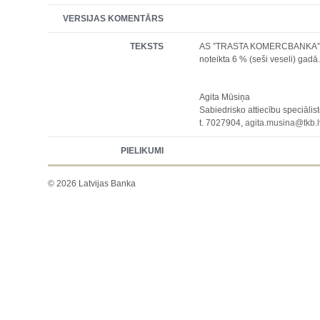
VERSIJAS KOMENTĀRS
TEKSTS
AS ”TRASTA KOMERCBANKA” 01/E
noteikta 6 % (seši veseli) gadā
Agita Mūsiņa
Sabiedrisko attiecību speciālis
t. 7027904,
agita.musina@tkb.l
PIELIKUMI
© 2026 Latvijas Banka