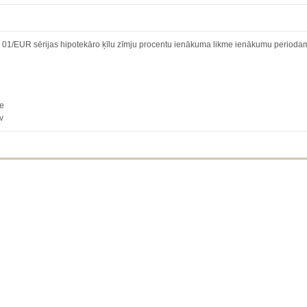
UR sērijas hipotekāro ķīlu zīmju procentu ienākuma likme ienākumu periodam
.
te
v