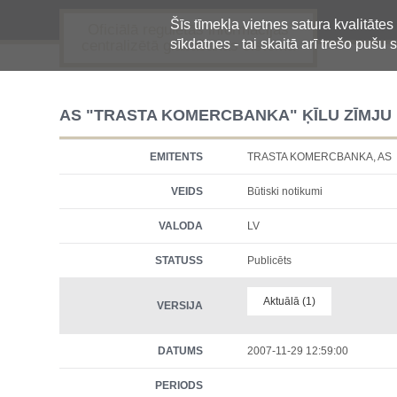
Šīs tīmekļa vietnes satura kvalitātes
Oficiālā regulētās informācijas
sīkdatnes - tai skaitā arī trešo pušu s
centralizētā glabāšanas sistēma
AS "TRASTA KOMERCBANKA" ĶĪLU ZĪMJU
EMITENTS
TRASTA KOMERCBANKA, AS
VEIDS
Būtiski notikumi
VALODA
LV
STATUSS
Publicēts
Aktuālā (1)
VERSIJA
DATUMS
2007-11-29 12:59:00
PERIODS