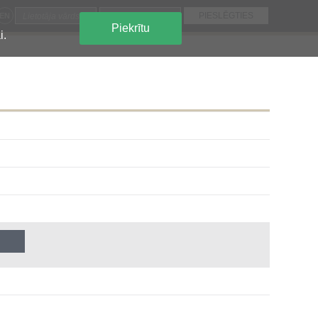
EN
Piekrītu
i.