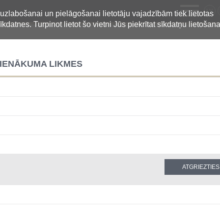
LV
 uzlabošanai un pielāgošanai lietotāju vajadzībām tiek lietotas
īkdatnes. Turpinot lietot šo vietni Jūs piekrītat sīkdatņu lietošana
 IENĀKUMA LIKMES