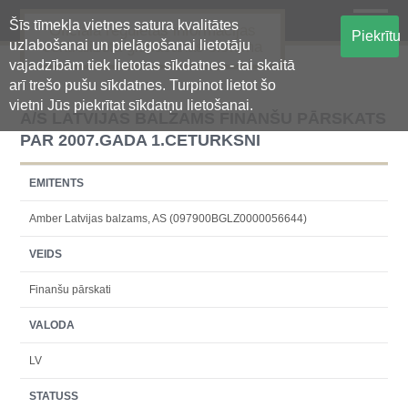
Šīs tīmekļa vietnes satura kvalitātes
Oficiālā regulētās informācijas
Piekrītu
uzlabošanai un pielāgošanai lietotāju
centralizētā glabāšanas sistēma
vajadzībām tiek lietotas sīkdatnes - tai skaitā
arī trešo pušu sīkdatnes. Turpinot lietot šo
vietni Jūs piekrītat sīkdatņu lietošanai.
A/S LATVIJAS BALZAMS FINANŠU PĀRSKATS
PAR 2007.GADA 1.CETURKSNI
EMITENTS
Amber Latvijas balzams, AS (097900BGLZ0000056644)
VEIDS
Finanšu pārskati
VALODA
LV
STATUSS