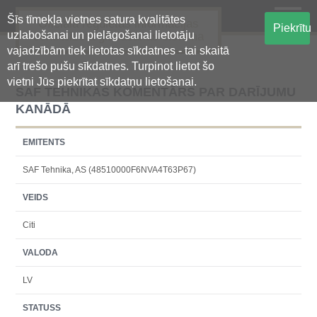
Šīs tīmekļa vietnes satura kvalitātes
Oficiālā regulētās informācijas
Piekrītu
uzlabošanai un pielāgošanai lietotāju
centralizētā glabāšanas sistēma
vajadzībām tiek lietotas sīkdatnes - tai skaitā
arī trešo pušu sīkdatnes. Turpinot lietot šo
vietni Jūs piekrītat sīkdatņu lietošanai.
SAF TEHNIKAS KOMENTĀRS PAR DARĪJUMU
KANĀDĀ
EMITENTS
SAF Tehnika, AS (48510000F6NVA4T63P67)
VEIDS
Citi
VALODA
LV
STATUSS