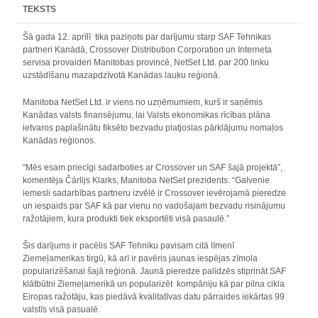
TEKSTS
Šā gada 12. aprīlī tika paziņots par darījumu starp SAF Tehnikas
partneri Kanādā, Crossover Distribution Corporation un Interneta
servisa provaideri Manitobas provincē, NetSet Ltd. par 200 linku
uzstādīšanu mazapdzīvotā Kanādas lauku reģionā.
Manitoba NetSet Ltd. ir viens no uzņēmumiem, kurš ir saņēmis
Kanādas valsts finansējumu, lai Valsts ekonomikas rīcības plāna
ietvaros paplašinātu fiksēto bezvadu platjoslas pārklājumu nomaļos
Kanādas reģionos.
“Mēs esam priecīgi sadarboties ar Crossover un SAF šajā projektā”,
komentēja Čārlijs Klarks, Manitoba NetSet prezidents. “Galvenie
iemesli sadarbības partneru izvēlē ir Crossover ievērojamā pieredze
un iespaids par SAF kā par vienu no vadošajam bezvadu risinājumu
ražotājiem, kura produkti tiek eksportēti visā pasaulē.”
Šis darījums ir pacēlis SAF Tehniku pavisam citā līmenī
Ziemeļamerikas tirgū, kā arī ir pavēris jaunas iespējas zīmola
popularizēšanai šajā reģionā. Jaunā pieredze palīdzēs stiprināt SAF
klātbūtni Ziemeļamerikā un popularizēt kompāniju kā par pilna cikla
Eiropas ražotāju, kas piedāvā kvalitatīvas datu pārraides iekārtas 99
valstīs visā pasualē.