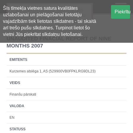
Šīs tīmekļa vietnes satura kvalitātes
Oficiālā regulētās informācijas
Piekrītu
uzlabošanai un pielāgošanai lietotāju
centralizētā glabāšanas sistēma
vajadzībām tiek lietotas sīkdatnes - tai skaitā
arī trešo pušu sīkdatnes. Turpinot lietot šo
vietni Jūs piekrītat sīkdatņu lietošanai.
UNAUDITED FINACIAL REPORT OF NINE
MONTHS 2007
EMITENTS
Kurzemes atslēga 1, AS (529900VB0FPKLRG9DL23)
VEIDS
Finanšu pārskati
VALODA
EN
STATUSS