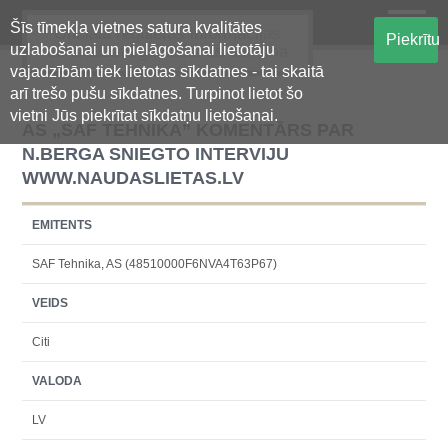
Šīs tīmekļa vietnes satura kvalitātes
Oficiālā regulētās informācijas
Piekrītu
uzlabošanai un pielāgošanai lietotāju
centralizētā glabāšanas sistēma
vajadzībām tiek lietotas sīkdatnes - tai skaitā
arī trešo pušu sīkdatnes. Turpinot lietot šo
vietni Jūs piekrītat sīkdatņu lietošanai.
AS „SAF TEHNIKA” KOMENTĀRS PAR
N.BERGA SNIEGTO INTERVIJU
WWW.NAUDASLIETAS.LV
EMITENTS
SAF Tehnika, AS (48510000F6NVA4T63P67)
VEIDS
Citi
VALODA
LV