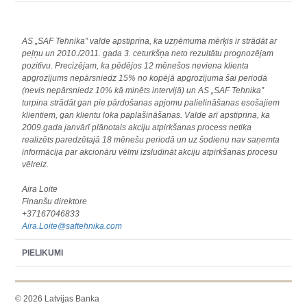
AS „SAF Tehnika” valde apstiprina, ka uzņēmuma mērķis ir strādāt ar
peļņu un 2010./2011. gada 3. ceturkšņa neto rezultātu prognozējam
pozitīvu. Precizējam, ka pēdējos 12 mēnešos neviena klienta
apgrozījums nepārsniedz 15% no kopējā apgrozījuma šai periodā
(nevis nepārsniedz 10% kā minēts intervijā) un AS „SAF Tehnika”
turpina strādāt gan pie pārdošanas apjomu palielināšanas esošajiem
klientiem, gan klientu loka paplašināšanas. Valde arī apstiprina, ka
2009.gada janvārī plānotais akciju atpirkšanas process netika
realizēts paredzētajā 18 mēnešu periodā un uz šodienu nav saņemta
informācija par akcionāru vēlmi izsludināt akciju atpirkšanas procesu
vēlreiz.
Aira Loite
Finanšu direktore
+37167046833
Aira.Loite@saftehnika.com
PIELIKUMI
© 2026 Latvijas Banka