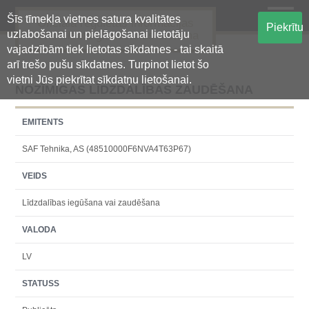
Šīs tīmekļa vietnes satura kvalitātes
Oficiālā regulētās informācijas
Piekrītu
uzlabošanai un pielāgošanai lietotāju
centralizētā glabāšanas sistēma
vajadzībām tiek lietotas sīkdatnes - tai skaitā
arī trešo pušu sīkdatnes. Turpinot lietot šo
vietni Jūs piekrītat sīkdatņu lietošanai.
NOZĪMĪGAS LĪDZDALĪBAS ZAUDĒŠANA
EMITENTS
SAF Tehnika, AS (48510000F6NVA4T63P67)
VEIDS
Līdzdalības iegūšana vai zaudēšana
VALODA
LV
STATUSS