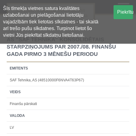
Šīs tīmekļa vietnes satura kvalitātes
Oficiālā regulētās informācijas
Piekrītu
uzlabošanai un pielāgošanai lietotāju
centralizētā glabāšanas sistēma
vajadzībām tiek lietotas sīkdatnes - tai skaitā
arī trešo pušu sīkdatnes. Turpinot lietot šo
vietni Jūs piekrītat sīkdatņu lietošanai.
AS "SAF TEHNIKA" KONSOLIDĒTAIS
STARPZIŅOJUMS PAR 2007./08. FINANŠU
GADA PIRMO 3 MĒNEŠU PERIODU
EMITENTS
SAF Tehnika, AS (48510000F6NVA4T63P67)
VEIDS
Finanšu pārskati
VALODA
LV