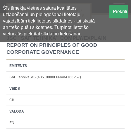
Šīs tīmekļa vietnes satura kvalitātes
Oficiālā regulētās informācijas
Piekrītu
uzlabošanai un pielāgošanai lietotāju
centralizētā glabāšanas sistēma
vajadzībām tiek lietotas sīkdatnes - tai skaitā
arī trešo pušu sīkdatnes. Turpinot lietot šo
vietni Jūs piekrītat sīkdatņu lietošanai.
JSC "SAF TEHNIKA" COMPLY/EXPLAIN
REPORT ON PRINCIPLES OF GOOD
CORPORATE GOVERNANCE
EMITENTS
SAF Tehnika, AS (48510000F6NVA4T63P67)
VEIDS
Citi
VALODA
EN