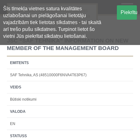
Šīs tīmekļa vietnes satura kvalitātes
Oficiālā regulētās informācijas
Piekrītu
uzlabošanai un pielāgošanai lietotāju
centralizētā glabāšanas sistēma
vajadzībām tiek lietotas sīkdatnes - tai skaitā
arī trešo pušu sīkdatnes. Turpinot lietot šo
vietni Jūs piekrītat sīkdatņu lietošanai.
JSC “SAF TEHNIKA” INFORMATION ON NEW
MEMBER OF THE MANAGEMENT BOARD
EMITENTS
SAF Tehnika, AS (48510000F6NVA4T63P67)
VEIDS
Būtiski notikumi
VALODA
EN
STATUSS