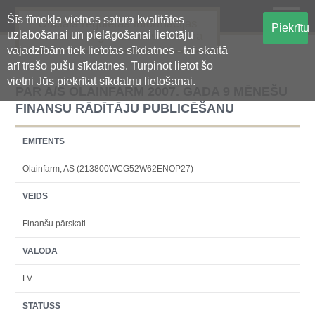
Šīs tīmekļa vietnes satura kvalitātes
Oficiālā regulētās informācijas
Piekrītu
uzlabošanai un pielāgošanai lietotāju
centralizētā glabāšanas sistēma
vajadzībām tiek lietotas sīkdatnes - tai skaitā
arī trešo pušu sīkdatnes. Turpinot lietot šo
vietni Jūs piekrītat sīkdatņu lietošanai.
PAR A/S OLAINFARM 2007. GADA 9 MĒNEŠU
FINANSU RĀDĪTĀJU PUBLICĒŠANU
EMITENTS
Olainfarm, AS (213800WCG52W62ENOP27)
VEIDS
Finanšu pārskati
VALODA
LV
STATUSS