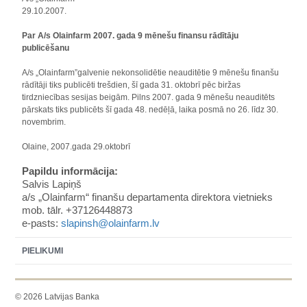
29.10.2007.
Par A/s Olainfarm 2007. gada 9 mēnešu finansu rādītāju
publicēšanu
A/s „Olainfarm”galvenie nekonsolidētie neauditētie 9 mēnešu finanšu
rādītāji tiks publicēti trešdien, šī gada 31. oktobrī pēc biržas
tirdzniecības sesijas beigām. Pilns 2007. gada 9 mēnešu neauditēts
pārskats tiks publicēts šī gada 48. nedēļā, laika posmā no 26. līdz 30.
novembrim.
Olaine, 2007.gada 29.oktobrī
Papildu informācija:
Salvis Lapiņš
a/s „Olainfarm“ finanšu departamenta direktora vietnieks
mob. tālr. +37126448873
e-pasts:
slapinsh@olainfarm.lv
PIELIKUMI
© 2026 Latvijas Banka