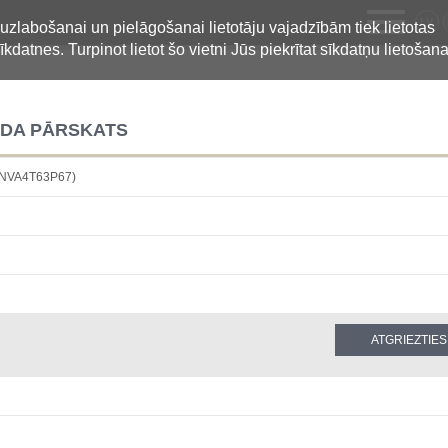
LV
 uzlabošanai un pielāgošanai lietotāju vajadzībām tiek lietotas
īkdatnes. Turpinot lietot šo vietni Jūs piekrītat sīkdatņu lietošana
GADA PĀRSKATS
6NVA4T63P67)