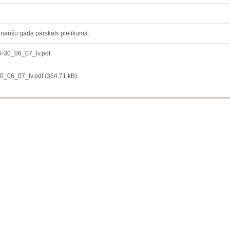
inanšu gada pārskats pielikumā.
-30_06_07_lv.pdf
_06_07_lv.pdf (364.71 kB)