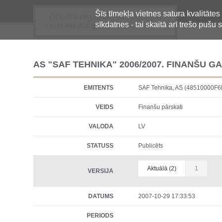
Šīs tīmekļa vietnes satura kvalitātes
Oficiālā regulētās informācijas
sīkdatnes - tai skaitā arī trešo pušu s
centralizētā glabāšanas sistēma
AS "SAF TEHNIKA" 2006/2007. FINANŠU 
EMITENTS
SAF Tehnika, AS (48510000F
VEIDS
Finanšu pārskati
VALODA
LV
STATUSS
Publicēts
Aktuālā (2)
1
VERSIJA
DATUMS
2007-10-29 17:33:53
PERIODS