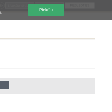
EN
Piekrītu
i.