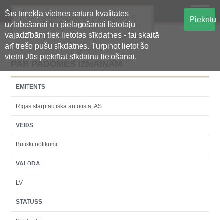
Šīs tīmekļa vietnes satura kvalitātes
Oficiālā regulētās informācijas
Piekrītu
uzlabošanai un pielāgošanai lietotāju
centralizētā glabāšanas sistēma
vajadzībām tiek lietotas sīkdatnes - tai skaitā
arī trešo pušu sīkdatnes. Turpinot lietot šo
vietni Jūs piekrītat sīkdatņu lietošanai.
PAR PADOMES IZMAIŅĀM
EMITENTS
Rīgas starptautiskā autoosta, AS
VEIDS
Būtiski notikumi
VALODA
LV
STATUSS