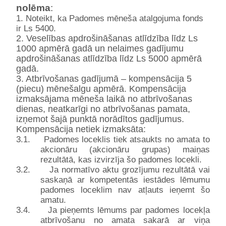
nolēma
:
1. Noteikt, ka Padomes mēneša atalgojuma fonds
ir Ls 5400.
2. Veselības apdrošināšanas atlīdzība līdz Ls
1000 apmērā gadā un nelaimes gadījumu
apdrošināšanas atlīdzība līdz Ls 5000 apmērā
gadā.
3. Atbrīvošanas gadījumā – kompensācija 5
(piecu) mēnešalgu apmērā. Kompensācija
izmaksājama mēneša laikā no atbrīvošanas
dienas, neatkarīgi no atbrīvošanas pamata,
izņemot šajā punktā norādītos gadījumus.
Kompensācija netiek izmaksāta:
3.1.
Padomes loceklis tiek atsaukts no amata to
akcionāru (akcionāru grupas) maiņas
rezultātā, kas izvirzīja šo padomes locekli.
3.2.
Ja normatīvo aktu grozījumu rezultātā vai
saskaņā ar kompetentās iestādes lēmumu
padomes loceklim nav atļauts ieņemt šo
amatu.
3.4.
Ja pieņemts lēmums par padomes locekļa
atbrīvošanu no amata sakarā ar viņa