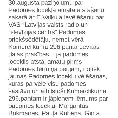
30.augusta paziņojumu par
Padomes locekļa amata atstāšanu
sakarā ar E.Vaikuļa ievēlēšanu par
VAS “Latvijas valsts radio un
televīzijas centrs” Padomes
priekšsēdētāju, ņemot vērā
Komerclikuma 296.panta devītās
daļas prasības – ja padomes
loceklis atstāj amatu pirms
Padomes termiņa beigām, notiek
jaunas Padomes locekļu vēlēšanas,
kurās pārvēlē visu padomes
sastāvu un atbilstoši Komerclikuma
296.pantam ir jāpieņem lēmums par
padomes locekļu: Margaritas
Brikmanes, Pauļa Rubeņa, Ginta