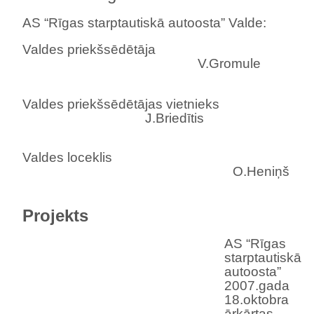
AS “Rīgas starptautiskā autoosta” Valde:
Valdes priekšsēdētāja
V.Gromule
Valdes priekšsēdētājas vietnieks
J.Briedītis
Valdes loceklis
O.Heniņš
Projekts
AS “Rīgas
starptautiskā
autoosta”
2007.gada
18.oktobra
ārkārtas