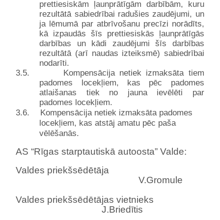
prettiesiskām ļaunprātīgām darbībām, kuru
rezultātā sabiedrībai radušies zaudējumi, un
ja lēmumā par atbrīvošanu precīzi norādīts,
kā izpaudās šīs prettiesiskās ļaunprātīgās
darbības un kādi zaudējumi šīs darbības
rezultātā (arī naudas izteiksmē) sabiedrībai
nodarīti.
3.5.
Kompensācija netiek izmaksāta tiem
padomes locekļiem, kas pēc padomes
atlaišanas tiek no jauna ievēlēti par
padomes locekļiem.
3.6.
Kompensācija netiek izmaksāta padomes
locekļiem, kas atstāj amatu pēc paša
vēlēšanās.
AS “Rīgas starptautiskā autoosta” Valde:
Valdes priekšsēdētāja
V.Gromule
Valdes priekšsēdētājas vietnieks
J.Briedītis