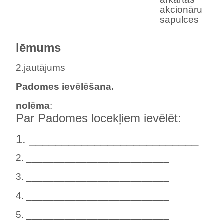
akcionāru
sapulces
lēmums
2.jautājums
Padomes ievēlēšana.
nolēma
:
Par Padomes locekļiem ievēlēt:
1. __________________________
2. __________________________
3. __________________________
4. __________________________
5. __________________________