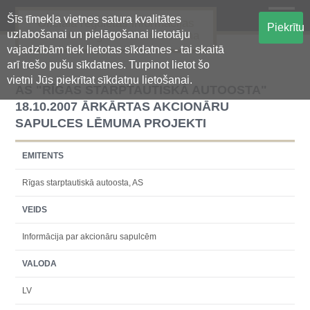
Šīs tīmekļa vietnes satura kvalitātes
Oficiālā regulētās informācijas
Piekrītu
uzlabošanai un pielāgošanai lietotāju
centralizētā glabāšanas sistēma
vajadzībām tiek lietotas sīkdatnes - tai skaitā
arī trešo pušu sīkdatnes. Turpinot lietot šo
vietni Jūs piekrītat sīkdatņu lietošanai.
AS "RĪGAS STARPTAUTISKĀ AUTOOSTA"
18.10.2007 ĀRKĀRTAS AKCIONĀRU
SAPULCES LĒMUMA PROJEKTI
EMITENTS
Rīgas starptautiskā autoosta, AS
VEIDS
Informācija par akcionāru sapulcēm
VALODA
LV