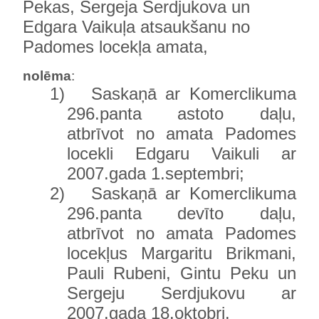
Pekas, Sergeja Serdjukova un
Edgara Vaikuļa atsaukšanu no
Padomes locekļa amata,
nolēma
:
1)
Saskaņā ar Komerclikuma
296.panta astoto daļu,
atbrīvot no amata Padomes
locekli Edgaru Vaikuli ar
2007.gada 1.septembri;
2)
Saskaņā ar Komerclikuma
296.panta devīto daļu,
atbrīvot no amata Padomes
locekļus Margaritu Brikmani,
Pauli Rubeni, Gintu Peku un
Sergeju Serdjukovu ar
2007.gada 18.oktobri.