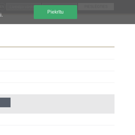
EN
Piekrītu
i.