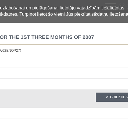
LV
 uzlabošanai un pielāgošanai lietotāju vajadzībām tiek lietotas
īkdatnes. Turpinot lietot šo vietni Jūs piekrītat sīkdatņu lietošana
OR THE 1ST THREE MONTHS OF 2007
2W62ENOP27)