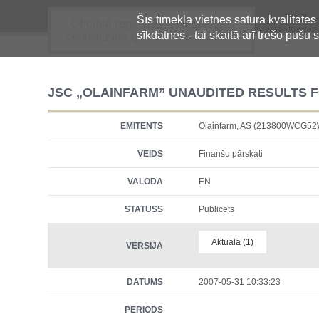
Šīs tīmekļa vietnes satura kvalitātes
Oficiālā regulētās informācijas
sīkdatnes - tai skaitā arī trešo pušu s
centralizētā glabāšanas sistēma
JSC „OLAINFARM” UNAUDITED RESULTS F
EMITENTS
Olainfarm, AS (213800WCG5
VEIDS
Finanšu pārskati
VALODA
EN
STATUSS
Publicēts
Aktuālā (1)
VERSIJA
DATUMS
2007-05-31 10:33:23
PERIODS