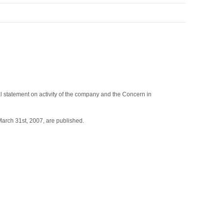
al statement on activity of the company and the Concern in
March 31st, 2007, are published.