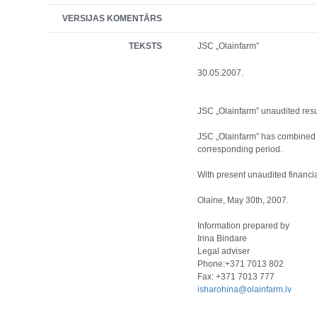
VERSIJAS KOMENTĀRS
TEKSTS
JSC „Olainfarm”
30.05.2007.
JSC „Olainfarm” unaudited resul
JSC „Olainfarm” has combined re
corresponding period.
With present unaudited financi
Olaine, May 30th, 2007.
Information prepared by
Irina Bindare
Legal adviser
Phone:+371 7013 802
Fax: +371 7013 777
isharohina@olainfarm.lv