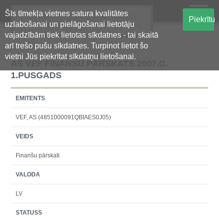
Šīs tīmekļa vietnes satura kvalitātes
Oficiālā regulētās informācijas
Piekrītu
uzlabošanai un pielāgošanai lietotāju
centralizētā glabāšanas sistēma
vajadzībām tiek lietotas sīkdatnes - tai skaitā
arī trešo pušu sīkdatnes. Turpinot lietot šo
vietni Jūs piekrītat sīkdatņu lietošanai.
AS VEF FINANŠU PĀRSKATS 2007.G.
1.PUSGADS
EMITENTS
VEF, AS (4851000091QBIAES0J05)
VEIDS
Finanšu pārskati
VALODA
LV
STATUSS