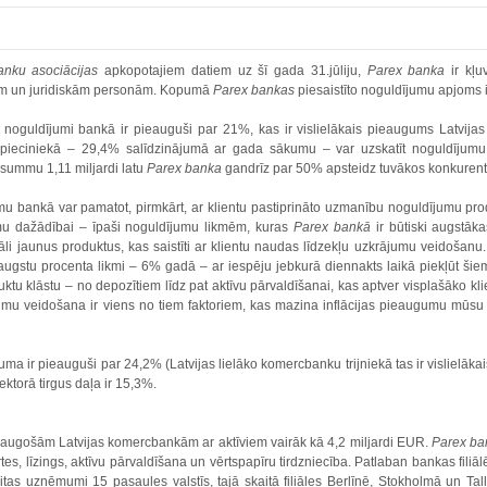
anku asociācijas
apkopotajiem datiem uz šī gada 31.jūliju,
Parex banka
ir kļu
ām un juridiskām personām. Kopumā
Parex bankas
piesaistīto noguldījumu apjoms ir
 noguldījumi bankā ir pieauguši par 21%, kas ir vislielākais pieaugums Latvija
 pieciniekā – 29,4% salīdzinājumā ar gada sākumu – var uzskatīt noguldījumu
summu 1,11 miljardi latu
Parex banka
gandrīz par 50% apsteidz tuvākos konkurent
u bankā var pamatot, pirmkārt, ar klientu pastiprināto uzmanību noguldījumu pro
u dažādībai – īpaši noguldījumu likmēm, kuras
Parex bankā
ir būtiski augstāk
li jaunus produktus, kas saistīti ar klientu naudas līdzekļu uzkrājumu veidošanu. 
 augstu procenta likmi – 6% gadā – ar iespēju jebkurā diennakts laikā piekļūt š
u klāstu – no depozītiem līdz pat aktīvu pārvaldīšanai, kas aptver visplašāko klie
jumu veidošana ir viens no tiem faktoriem, kas mazina inflācijas pieaugumu mūsu 
ma ir pieauguši par 24,2% (Latvijas lielāko komercbanku trijniekā tas ir vislielāka
ktorā tirgus daļa ir 15,3%.
li augošām Latvijas komercbankām ar aktīviem vairāk kā 4,2 miljardi EUR.
Parex ba
s, līzings, aktīvu pārvaldīšana un vērtspapīru tirdzniecība. Patlaban bankas filiāl
eitas uzņēmumi 15 pasaules valstīs, tajā skaitā filiāles Berlīnē, Stokholmā un Ta