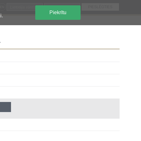
EN
Piekrītu
i.
Ā