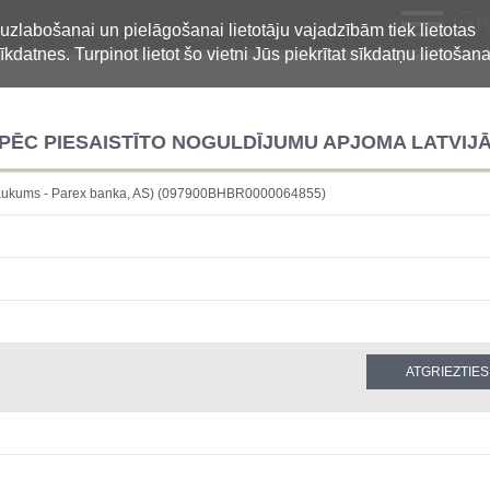
LV
 uzlabošanai un pielāgošanai lietotāju vajadzībām tiek lietotas
īkdatnes. Turpinot lietot šo vietni Jūs piekrītat sīkdatņu lietošana
 PĒC PIESAISTĪTO NOGULDĪJUMU APJOMA LATVIJ
osaukums - Parex banka, AS) (097900BHBR0000064855)