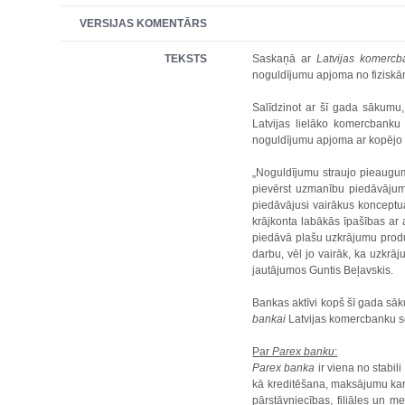
VERSIJAS KOMENTĀRS
TEKSTS
Saskaņā ar
Latvijas komercb
noguldījumu apjoma no fizisk
Salīdzinot ar šī gada sākumu,
Latvijas lielāko komercbanku
noguldījumu apjoma ar kopējo 
„Noguldījumu straujo pieaugum
pievērst uzmanību piedāvājum
piedāvājusi vairākus konceptuā
krājkonta labākās īpašības ar
piedāvā plašu uzkrājumu produkt
darbu, vēl jo vairāk, ka uzkrā
jautājumos Guntis Beļavskis.
Bankas aktīvi kopš šī gada sāku
bankai
Latvijas komercbanku se
Par
Parex banku
:
Parex banka
ir viena no stabi
kā kreditēšana, maksājumu karte
pārstāvniecības, filiāles un m