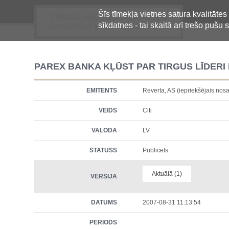
Šīs tīmekļa vietnes satura kvalitātes
Oficiālā regulētās informācijas
sīkdatnes - tai skaitā arī trešo pušu s
centralizētā glabāšanas sistēma
PAREX BANKA KĻŪST PAR TIRGUS LĪDERI
EMITENTS
Reverta, AS (iepriekšējais n
VEIDS
Citi
VALODA
LV
STATUSS
Publicēts
Aktuālā (1)
VERSIJA
DATUMS
2007-08-31 11:13:54
PERIODS