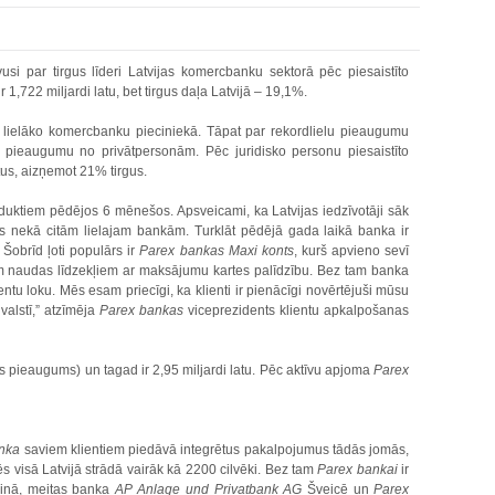
vusi par tirgus līderi Latvijas komercbanku sektorā pēc piesaistīto
 1,722 miljardi latu, bet tirgus daļa Latvijā – 19,1%.
s lielāko komercbanku pieciniekā. Tāpat par rekordlielu pieaugumu
 pieaugumu no privātpersonām. Pēc juridisko personu piesaistīto
us, aizņemot 21% tirgus.
duktiem pēdējos 6 mēnešos. Apsveicami, ka Latvijas iedzīvotāji sāk
as nekā citām lielajam bankām. Turklāt pēdējā gada laikā banka ir
Šobrīd ļoti populārs ir
Parex bankas
Maxi konts
, kurš apvieno sevī
iem naudas līdzekļiem ar maksājumu kartes palīdzību. Bez tam banka
ntu loku. Mēs esam priecīgi, ka klienti ir pienācīgi novērtējuši mūsu
valstī,” atzīmēja
Parex bankas
viceprezidents klientu apkalpošanas
is pieaugums) un tagad ir 2,95 miljardi latu. Pēc aktīvu apjoma
Parex
nka
saviem klientiem piedāvā integrētus pakalpojumus tādās jomās,
ēs visā Latvijā strādā vairāk kā 2200 cilvēki. Bez tam
Parex bankai
ir
llinā, meitas banka
AP Anlage und Privatbank AG
Šveicē un
Parex