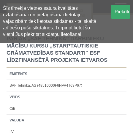
Šīs tīmekļa vietnes satura kvalitātes
Oficiālā regulētās informācijas
Piekrītu
uzlabošanai un pielāgošanai lietotāju
centralizētā glabāšanas sistēma
vajadzībām tiek lietotas sīkdatnes - tai skaitā
arī trešo pušu sīkdatnes. Turpinot lietot šo
vietni Jūs piekrītat sīkdatņu lietošanai.
PAR AS „SAF TEHNIKA” DARBINIEKU
MĀCĪBU KURSU „STARPTAUTISKIE
GRĀMATVEDĪBAS STANDARTI" ESF
LĪDZFINANSĒTĀ PROJEKTA IETVAROS
EMITENTS
SAF Tehnika, AS (48510000F6NVA4T63P67)
VEIDS
Citi
VALODA
LV