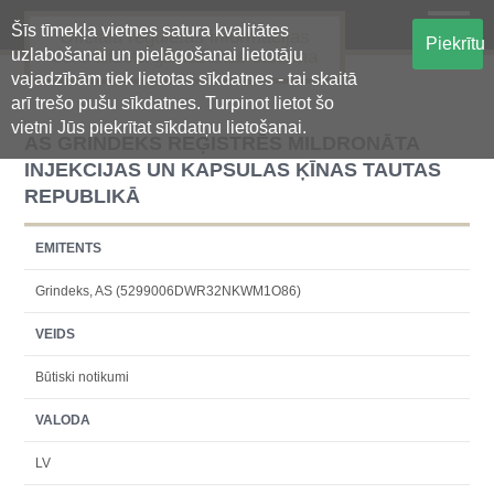
Šīs tīmekļa vietnes satura kvalitātes
Oficiālā regulētās informācijas
Piekrītu
uzlabošanai un pielāgošanai lietotāju
centralizētā glabāšanas sistēma
vajadzībām tiek lietotas sīkdatnes - tai skaitā
arī trešo pušu sīkdatnes. Turpinot lietot šo
vietni Jūs piekrītat sīkdatņu lietošanai.
AS GRINDEKS REĢISTRĒS MILDRONĀTA
INJEKCIJAS UN KAPSULAS ĶĪNAS TAUTAS
REPUBLIKĀ
EMITENTS
Grindeks, AS (5299006DWR32NKWM1O86)
VEIDS
Būtiski notikumi
VALODA
LV