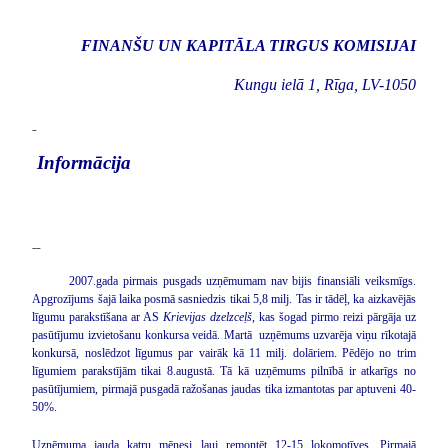
FINANŠU UN KAPITĀLA TIRGUS KOMISIJAI
Kungu ielā 1, Rīga, LV-1050
Informācija
2007.gada pirmais pusgads uzņēmumam nav bijis finansiāli veiksmīgs.
Apgrozījums šajā laika posmā sasniedzis tikai 5,8 milj. Tas ir tādēļ, ka aizkavējās
līgumu parakstīšana ar AS
Krievijas dzelzceļš
, kas šogad pirmo reizi pārgāja uz
pasūtījumu izvietošanu konkursa veidā. Martā
uzņēmums uzvarēja viņu rīkotajā
konkursā, noslēdzot līgumus par vairāk kā 11 milj. dolāriem. Pēdējo no trim
līgumiem parakstījām tikai 8.augustā. Tā kā uzņēmums pilnībā ir atkarīgs no
pasūtījumiem, pirmajā pusgadā ražošanas jaudas tika izmantotas par aptuveni 40-
50%.
Uzņēmuma jauda katru mēnesi ļauj remontēt 12-15 lokomotīves. Pirmajā