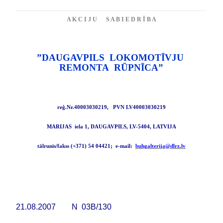
A K C I J U
S A B I E D R
Ī B A
”DAUGAVPILS
LOKOMOTĪVJU
REMONTA
RŪPNĪCA”
reģ.Nr.40003030219,
PVN LV40003030219
MARIJAS
iela 1, DAUGAVPILS, LV-
5404
, LATVIJA
tālrunis/fakss (+371) 54 04421;
e-mail:
buhgalterija@dlrz.lv
21
.
08
.200
7
N
03B/130