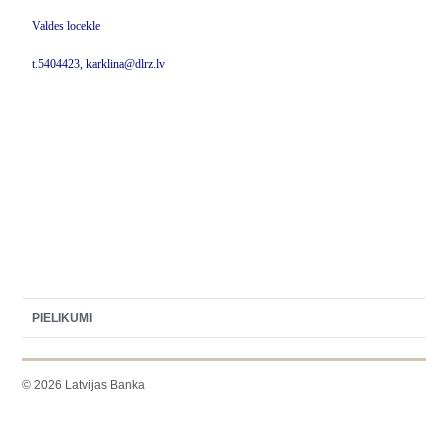
Valdes locekle
t.5404423, karklina@dlrz.lv
PIELIKUMI
© 2026 Latvijas Banka