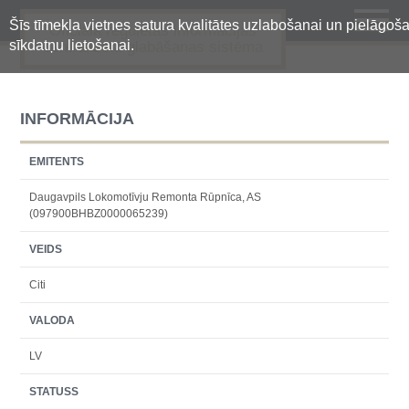
Šīs tīmekļa vietnes satura kvalitātes uzlabošanai un pielāgošanai
Oficiālā regulētās informācijas
sīkdatņu lietošanai.
centralizētā glabāšanas sistēma
INFORMĀCIJA
EMITENTS
Daugavpils Lokomotīvju Remonta Rūpnīca, AS
(097900BHBZ0000065239)
VEIDS
Citi
VALODA
LV
STATUSS