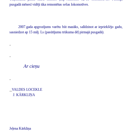
pusgadā mēnesī vidēji tika remontētas sešas lokomotīves.
2007.gada apgrozījums varētu būt mazāks, salīdzinot ar iepriekšējo gadu,
sasniedzot ap 15 milj. Ls (pasūtījumu trūkuma dēļ pirmajā pusgadā).
Ar cieņu
VALDES LOCEKLE
J. KĀRKLIŅA
Jeļena Kārkliņa