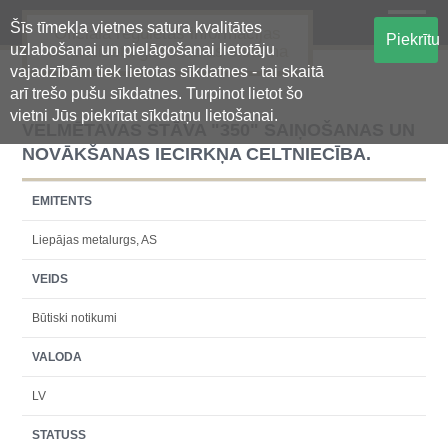
Šīs tīmekļa vietnes satura kvalitātes
Oficiālā regulētās informācijas
Piekrītu
uzlabošanai un pielāgošanai lietotāju
centralizētā glabāšanas sistēma
vajadzībām tiek lietotas sīkdatnes - tai skaitā
arī trešo pušu sīkdatnes. Turpinot lietot šo
vietni Jūs piekrītat sīkdatņu lietošanai.
VELMĒTAVAS STĀVA "350" SAIŅOŠANAS UN
NOVĀKŠANAS IECIRKŅA CELTNIECĪBA.
EMITENTS
Liepājas metalurgs, AS
VEIDS
Būtiski notikumi
VALODA
LV
STATUSS