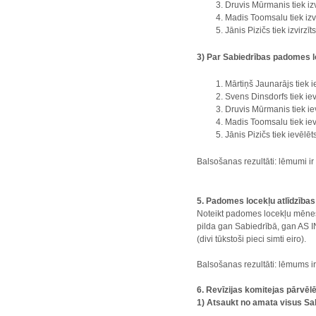
Druvis Mūrmanis tiek iz
Madis Toomsalu tiek izv
Jānis Pizičs tiek izvir
3) Par Sabiedrības padomes l
Mārtiņš Jaunarājs tiek 
Svens Dinsdorfs tiek ie
Druvis Mūrmanis tiek ie
Madis Toomsalu tiek iev
Jānis Pizičs tiek ievēl
Balsošanas rezultāti: lēmumi 
5. Padomes locekļu atlīdzība
Noteikt padomes locekļu mēneša
pilda gan Sabiedrībā, gan AS I
(divi tūkstoši pieci simti eiro).
Balsošanas rezultāti: lēmums 
6. Revīzijas komitejas pārvē
1) Atsaukt no amata visus Sab