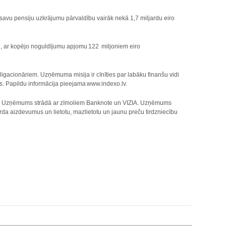
avu pensiju uzkrājumu pārvaldību vairāk nekā 1,7 miljardu eiro
u, ar kopējo noguldījumu apjomu 122 miljoniem eiro
gacionāriem. Uzņēmuma misija ir cīnīties par labāku finanšu vidi
us. Papildu informācija pieejama www.indexo.lv.
tuvā. Uzņēmums strādā ar zīmoliem Banknote un VIZIA. Uzņēmums
da aizdevumus un lietotu, mazlietotu un jaunu preču tirdzniecību