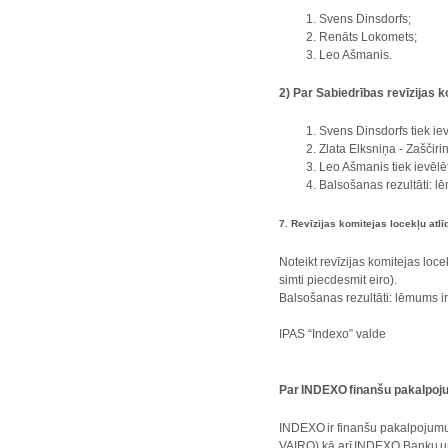
Svens Dinsdorfs;
Renāts Lokomets;
Leo Ašmanis.
2) Par Sabiedrības revīzijas 
Svens Dinsdorfs tiek iev
Zlata Elksniņa - Zaščiri
Leo Ašmanis tiek ievēlē
Balsošanas rezultāti: l
7. Revīzijas komitejas locekļu atl
Noteikt revīzijas komitejas loc
simti piecdesmit eiro).
Balsošanas rezultāti: lēmums 
IPAS “Indexo” valde
Par INDEXO finanšu pakalpoj
INDEXO ir finanšu pakalpojum
VAIRO) kā arī INDEXO Banku u