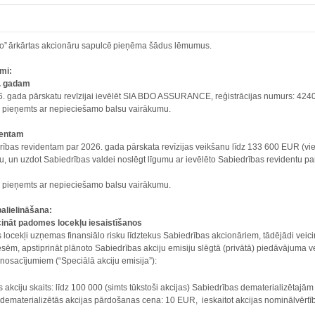
dexo” ārkārtas akcionāru sapulcē pieņēma šādus lēmumus.
umi:
6. gadam
. gada pārskatu revīzijai ievēlēt SIA BDO ASSURANCE, reģistrācijas numurs: 42403
ir pieņemts ar nepieciešamo balsu vairākumu.
identam
rības revidentam par 2026. gada pārskata revīzijas veikšanu līdz 133 600 EUR (viens s
 un uzdot Sabiedrības valdei noslēgt līgumu ar ievēlēto Sabiedrības revidentu par 
ir pieņemts ar nepieciešamo balsu vairākumu.
palielināšana:
icināt padomes locekļu iesaistīšanos
locekļi uzņemas finansiālo risku līdztekus Sabiedrības akcionāriem, tādējādi veici
esēm, apstiprināt plānoto Sabiedrības akciju emisiju slēgtā (privātā) piedāvājuma
 nosacījumiem (“Speciālā akciju emisija”):
 akciju skaits: līdz 100 000 (simts tūkstoši akcijas) Sabiedrības dematerializētajā
 dematerializētās akcijas pārdošanas cena: 10 EUR, ieskaitot akcijas nominālvērt