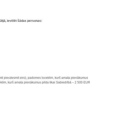
lijā, ievēlēt šādas personas:
imti piecdesmit eiro), padomes loceklim, kurš amata pienākumus
eklim, kurš amata pienākumus pilda tikai Sabiedrībā – 2 500 EUR