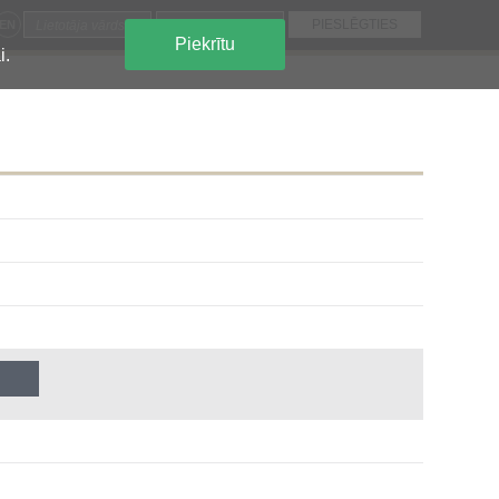
EN
Piekrītu
i.