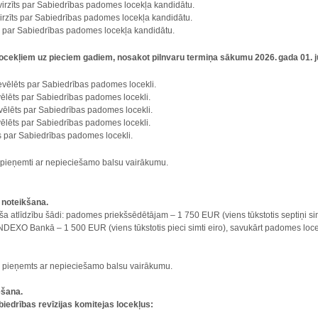
virzīts par Sabiedrības padomes locekļa kandidātu.
irzīts par Sabiedrības padomes locekļa kandidātu.
zīts par Sabiedrības padomes locekļa kandidātu.
ocekļiem uz pieciem gadiem, nosakot pilnvaru termiņa sākumu 2026. gada 01. jū
ievēlēts par Sabiedrības padomes locekli.
vēlēts par Sabiedrības padomes locekli.
vēlēts par Sabiedrības padomes locekli.
ēlēts par Sabiedrības padomes locekli.
ēts par Sabiedrības padomes locekli.
ir pieņemti ar nepieciešamo balsu vairākumu.
s noteikšana.
 atlīdzību šādi: padomes priekšsēdētājam – 1 750 EUR (viens tūkstotis septiņi s
NDEXO Bankā – 1 500 EUR (viens tūkstotis pieci simti eiro), savukārt padomes loc
ir pieņemts ar nepieciešamo balsu vairākumu.
lēšana.
iedrības revīzijas komitejas locekļus: