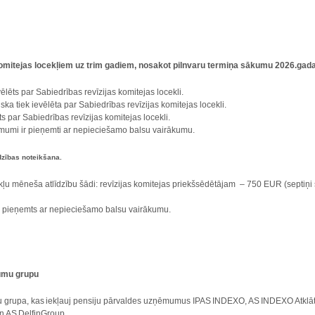
komitejas locekļiem uz trim gadiem, nosakot pilnvaru termiņa sākumu 2026.gada 
ēlēts par Sabiedrības revīzijas komitejas locekli.
nska tiek ievēlēta par Sabiedrības revīzijas komitejas locekli.
ts par Sabiedrības revīzijas komitejas locekli.
ēmumi ir pieņemti ar nepieciešamo balsu vairākumu.
īdzības noteikšana.
ekļu mēneša atlīdzību šādi: revīzijas komitejas priekšsēdētājam – 750 EUR (septiņi s
ir pieņemts ar nepieciešamo balsu vairākumu.
umu grupu
u grupa, kas iekļauj pensiju pārvaldes uzņēmumus IPAS INDEXO, AS INDEXO Atklā
n AS DelfinGroup.