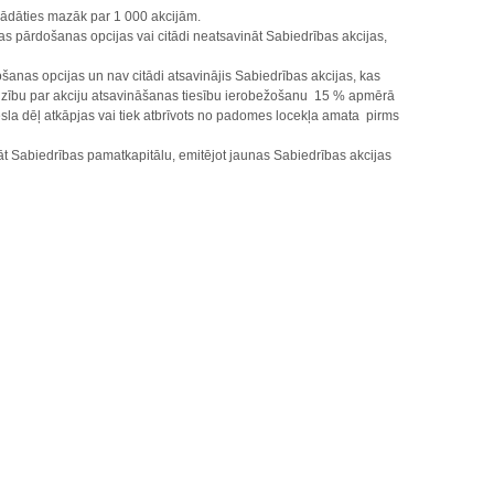
gādāties mazāk par 1 000 akcijām.
s pārdošanas opcijas vai citādi neatsavināt Sabiedrības akcijas,
šanas opcijas un nav citādi atsavinājis Sabiedrības akcijas, kas
dzību par akciju atsavināšanas tiesību ierobežošanu 15 % apmērā
sla dēļ atkāpjas vai tiek atbrīvots no padomes locekļa amata pirms
nāt Sabiedrības pamatkapitālu, emitējot jaunas Sabiedrības akcijas