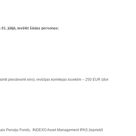
01. jūlijā, ievēlēt šādas personas:
imti piecdesmit eiro), revīzijas komitejas loceklim – 250 EUR (divi
tais Pensiju Fonds, INDEXO Asset Management IPAS (iepriekš