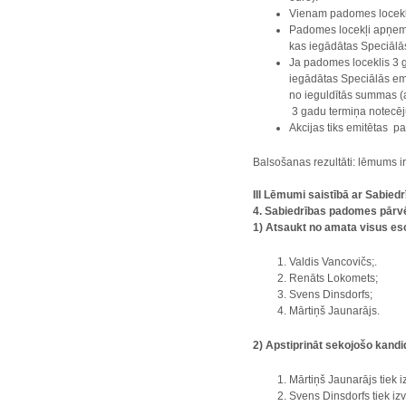
Vienam padomes locekli
Padomes locekļi apņemas
kas iegādātas Speciālās 
Ja padomes loceklis 3 g
iegādātas Speciālās em
no ieguldītās summas (a
3 gadu termiņa notecēj
Akcijas tiks emitētas p
Balsošanas rezultāti: lēmums 
III Lēmumi saistībā ar Sabied
4. Sabiedrības padomes pārv
1) Atsaukt no amata visus e
Valdis Vancovičs;.
Renāts Lokomets;
Svens Dinsdorfs;
Mārtiņš Jaunarājs.
2) Apstiprināt sekojošo kand
Mārtiņš Jaunarājs tiek 
Svens Dinsdorfs tiek iz