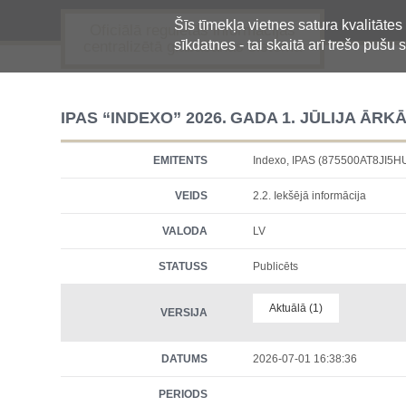
Šīs tīmekļa vietnes satura kvalitātes
Oficiālā regulētās informācijas
sīkdatnes - tai skaitā arī trešo pušu s
centralizētā glabāšanas sistēma
IPAS “INDEXO” 2026. GADA 1. JŪLIJA Ā
EMITENTS
Indexo, IPAS (875500AT8JI5
VEIDS
2.2. Iekšējā informācija
VALODA
LV
STATUSS
Publicēts
Aktuālā (1)
VERSIJA
DATUMS
2026-07-01 16:38:36
PERIODS