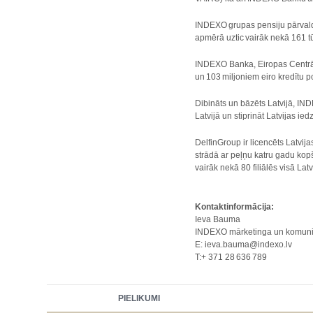
INDEXO grupas pensiju pārvald
apmērā uztic vairāk nekā 161 tū
INDEXO Banka, Eiropas Centrālā
un 103 miljoniem eiro kredītu p
Dibināts un bāzēts Latvijā, IN
Latvijā un stiprināt Latvijas 
DelfinGroup ir licencēts Latv
strādā ar peļņu katru gadu kop
vairāk nekā 80 filiālēs visā Lat
Kontaktinformācija:
Ieva Bauma
INDEXO mārketinga un komunik
E: ieva.bauma@indexo.lv
T:+ 371 28 636 789
PIELIKUMI