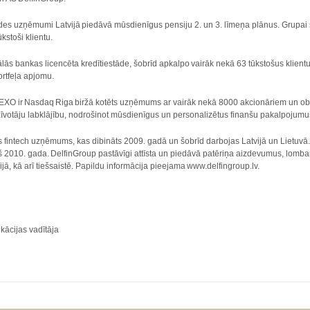
es uzņēmumi Latvijā piedāvā mūsdienīgus pensiju 2. un 3. līmeņa plānus. Grupai s
kstoši klientu.
s bankas licencēta kredītiestāde, šobrīd apkalpo vairāk nekā 63 tūkstošus klient
ortfeļa apjomu.
DEXO ir Nasdaq Riga biržā kotēts uzņēmums ar vairāk nekā 8000 akcionāriem un obli
iedzīvotāju labklājību, nodrošinot mūsdienīgus un personalizētus finanšu pakalpojum
ijas fintech uzņēmums, kas dibināts 2009. gadā un šobrīd darbojas Latvijā un Lie
š 2010. gada. DelfinGroup pastāvīgi attīsta un piedāvā patēriņa aizdevumus, lombar
vijā, kā arī tiešsaistē. Papildu informācija pieejama www.delfingroup.lv.
ācijas vadītāja