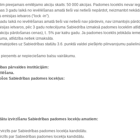
m pieejamais emitējamo akciju skaits: 50 000 akcijas. Padomes loceklis nevar ie
 3 gadu laikā no ievēlēšanas amatā tieši vai netieši nepārdot, neizmantot nekāda
emisijas ietvaros (“lock -in”).
adu laikā no ievēlēšanas amatā tieši vai netieši nav pārdevis, nav izmantojis pārdo
isijas ietvaros, pēc 3 gadu notecējuma Sabiedrība izmaksā padomes loceklim atlī
kciju pārdošanas cenas), t.. 5% par katru gadu. Ja padomes loceklis jebkāda ieme
uma, atlīdzība netiek izmaksāta.
amatojoties uz Sabiedrības statūtu 3.6. punktā valdei piešķirto pilnvarojumu palieli
ir pieņemts ar nepieciešamo balsu vairākumu.
rības pārvaldes institūcijām:
ēlēšana.
sošos Sabiedrības padomes locekļus:
idātu izvirzīšanu Sabiedrības padomes locekļu amatiem:
izvirzīts par Sabiedrības padomes locekļa kandidātu.
virzīts par Sabiedrības padomes locekļa kandidātu.