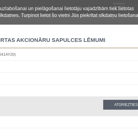
LV
 uzlabošanai un pielāgošanai lietotāju vajadzībām tiek lietotas
īkdatnes. Turpinot lietot šo vietni Jūs piekrītat sīkdatņu lietošana
RKĀRTAS AKCIONĀRU SAPULCES LĒMUMI
HU41AY20)