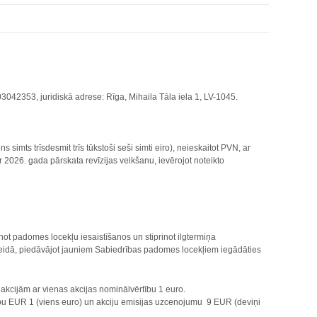
042353, juridiskā adrese: Rīga, Mihaila Tāla iela 1, LV-1045.
imts trīsdesmit trīs tūkstoši seši simti eiro), neieskaitot PVN, ar
2026. gada pārskata revīzijas veikšanu, ievērojot noteikto
not padomes locekļu iesaistīšanos un stiprinot ilgtermiņa
 veidā, piedāvājot jauniem Sabiedrības padomes locekļiem iegādāties
m akcijām ar vienas akcijas nominālvērtību 1 euro.
ību EUR 1 (viens euro) un akciju emisijas uzcenojumu 9 EUR (deviņi