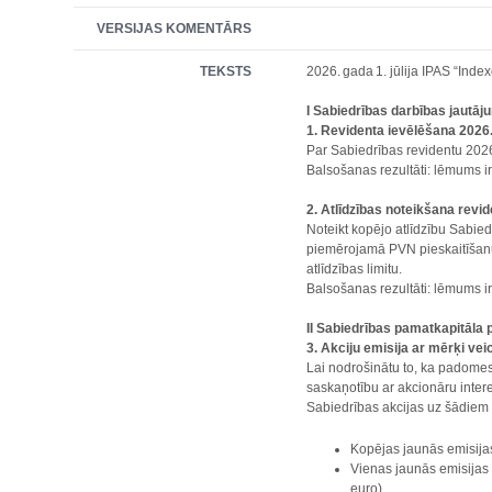
VERSIJAS KOMENTĀRS
TEKSTS
2026. gada 1. jūlija IPAS “In
I Sabiedrības darbības jautāj
1. Revidenta ievēlēšana 202
Par Sabiedrības revidentu 2026
Balsošanas rezultāti: lēmums 
2. Atlīdzības noteikšana rev
Noteikt kopējo atlīdzību Sabied
piemērojamā PVN pieskaitīšanu,
atlīdzības limitu.
Balsošanas rezultāti: lēmums 
II Sabiedrības pamatkapitāla 
3. Akciju emisija ar mērķi ve
Lai nodrošinātu to, ka padomes 
saskaņotību ar akcionāru inter
Sabiedrības akcijas uz šādiem
Kopējas jaunās emisijas
Vienas jaunās emisijas
euro).