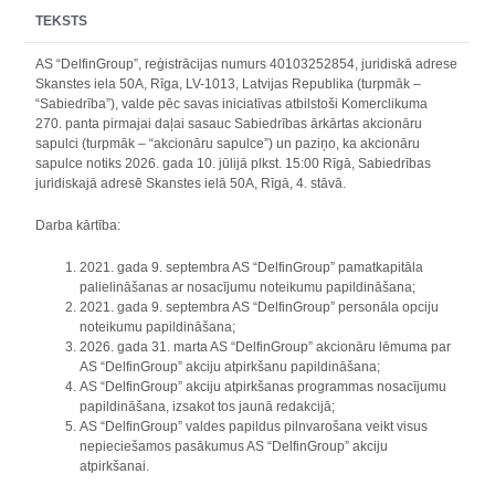
TEKSTS
AS “DelfinGroup”, reģistrācijas numurs 40103252854, juridiskā adrese
Skanstes iela 50A, Rīga, LV-1013, Latvijas Republika (turpmāk –
“Sabiedrība”), valde pēc savas iniciatīvas atbilstoši Komerclikuma
270. panta pirmajai daļai sasauc Sabiedrības ārkārtas akcionāru
sapulci (turpmāk – “akcionāru sapulce”) un paziņo, ka akcionāru
sapulce notiks 2026. gada 10. jūlijā plkst. 15:00 Rīgā, Sabiedrības
juridiskajā adresē Skanstes ielā 50A, Rīgā, 4. stāvā.
Darba kārtība:
2021. gada 9. septembra AS “DelfinGroup” pamatkapitāla
palielināšanas ar nosacījumu noteikumu papildināšana;
2021. gada 9. septembra AS “DelfinGroup” personāla opciju
noteikumu papildināšana;
2026. gada 31. marta AS “DelfinGroup” akcionāru lēmuma par
AS “DelfinGroup” akciju atpirkšanu papildināšana;
AS “DelfinGroup” akciju atpirkšanas programmas nosacījumu
papildināšana, izsakot tos jaunā redakcijā;
AS “DelfinGroup” valdes papildus pilnvarošana veikt visus
nepieciešamos pasākumus AS “DelfinGroup” akciju
atpirkšanai.