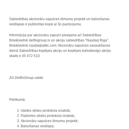
Sabiedrības akcionāru sapulces lēmumu projekti un balsošanas
veidlapas ir publicētas kopā ar šo paziņojumu.
Informācija par akcionāru sapulci pieejama arī Sabiedrības
tīmekļvietnē delfingroup.lv un akciju sabiedrības “Nasdaq Riga”
tīmekļvietnē nasdaqbaltic.com. Akcionāru sapulces sasaukšanas
dienā Sabiedrības kopējais akciju un kopējais balsstiesīgo akciju
skaits ir 45 472 510.
AS DelfinGroup valde
Pielikumā:
Valdes sēdes protokola izraksts;
Padomes sēdes protokola izraksts;
Akcionāru sapulces lēmumu projekti;
Balsošanas veidlapa;