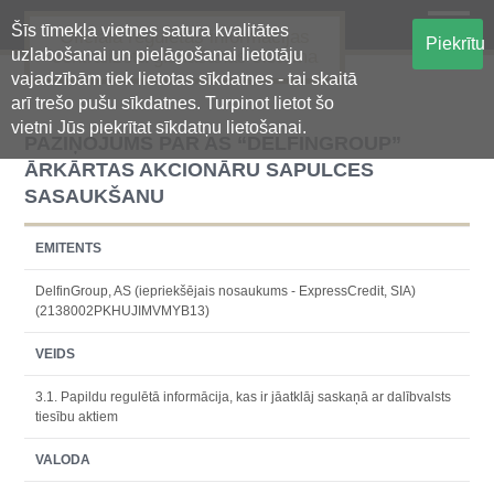
Šīs tīmekļa vietnes satura kvalitātes
Oficiālā regulētās informācijas
Piekrītu
uzlabošanai un pielāgošanai lietotāju
centralizētā glabāšanas sistēma
vajadzībām tiek lietotas sīkdatnes - tai skaitā
arī trešo pušu sīkdatnes. Turpinot lietot šo
vietni Jūs piekrītat sīkdatņu lietošanai.
PAZIŅOJUMS PAR AS “DELFINGROUP”
ĀRKĀRTAS AKCIONĀRU SAPULCES
SASAUKŠANU
EMITENTS
DelfinGroup, AS (iepriekšējais nosaukums - ExpressCredit, SIA)
(2138002PKHUJIMVMYB13)
VEIDS
3.1. Papildu regulētā informācija, kas ir jāatklāj saskaņā ar dalībvalsts
tiesību aktiem
VALODA