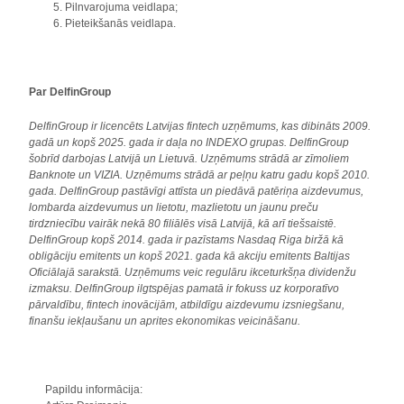
Pilnvarojuma veidlapa;
Pieteikšanās veidlapa.
Par DelfinGroup
DelfinGroup ir licencēts Latvijas fintech uzņēmums, kas dibināts 2009.
gadā un kopš 2025. gada ir daļa no INDEXO grupas. DelfinGroup
šobrīd darbojas Latvijā un Lietuvā. Uzņēmums strādā ar zīmoliem
Banknote un VIZIA. Uzņēmums strādā ar peļņu katru gadu kopš 2010.
gada. DelfinGroup pastāvīgi attīsta un piedāvā patēriņa aizdevumus,
lombarda aizdevumus un lietotu, mazlietotu un jaunu preču
tirdzniecību vairāk nekā 80 filiālēs visā Latvijā, kā arī tiešsaistē.
DelfinGroup kopš 2014. gada ir pazīstams Nasdaq Riga biržā kā
obligāciju emitents un kopš 2021. gada kā akciju emitents Baltijas
Oficiālajā sarakstā. Uzņēmums veic regulāru ikceturkšņa dividenžu
izmaksu. DelfinGroup ilgtspējas pamatā ir fokuss uz korporatīvo
pārvaldību, fintech inovācijām, atbildīgu aizdevumu izsniegšanu,
finanšu iekļaušanu un aprites ekonomikas veicināšanu.
Papildu informācija: