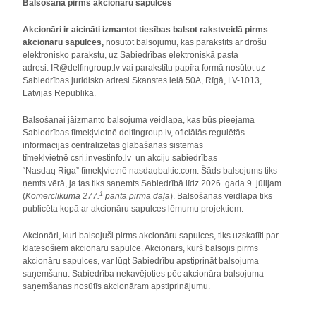
Balsošana pirms akcionāru sapulces
Akcionāri ir aicināti izmantot tiesības balsot rakstveidā pirms
akcionāru sapulces,
nosūtot balsojumu, kas parakstīts ar drošu
elektronisko parakstu, uz Sabiedrības elektroniskā pasta
adresi: IR@delfingroup.lv vai parakstītu papīra formā nosūtot uz
Sabiedrības juridisko adresi Skanstes ielā 50A, Rīgā, LV-1013,
Latvijas Republikā.
Balsošanai jāizmanto balsojuma veidlapa, kas būs pieejama
Sabiedrības tīmekļvietnē delfingroup.lv, oficiālās regulētās
informācijas centralizētās glabāšanas sistēmas
tīmekļvietnē csri.investinfo.lv un akciju sabiedrības
“Nasdaq Riga” tīmekļvietnē nasdaqbaltic.com. Šāds balsojums tiks
ņemts vērā, ja tas tiks saņemts Sabiedrībā līdz 2026. gada 9. jūlijam
1
(
Komerclikuma 277.
panta pirmā daļa
). Balsošanas veidlapa tiks
publicēta kopā ar akcionāru sapulces lēmumu projektiem.
Akcionāri, kuri balsojuši pirms akcionāru sapulces, tiks uzskatīti par
klātesošiem akcionāru sapulcē. Akcionārs, kurš balsojis pirms
akcionāru sapulces, var lūgt Sabiedrību apstiprināt balsojuma
saņemšanu. Sabiedrība nekavējoties pēc akcionāra balsojuma
saņemšanas nosūtīs akcionāram apstiprinājumu.