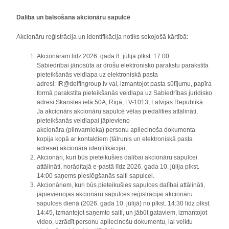
Dalība un balsošana akcionāru sapulcē
Akcionāru reģistrācija un identifikācija notiks sekojošā kārtībā:
Akcionāram līdz 2026. gada 8. jūlija plkst. 17:00
Sabiedrībai jānosūta ar drošu elektronisko parakstu parakstīta
pieteikšanās veidlapa uz elektroniskā pasta
adresi: IR@delfingroup.lv vai, izmantojot pasta sūtījumu, papīra
formā parakstīta pieteikšanās veidlapa uz Sabiedrības juridisko
adresi Skanstes ielā 50A, Rīgā, LV-1013, Latvijas Republikā.
Ja akcionārs akcionāru sapulcē vēlas piedalīties attālināti,
pieteikšanās veidlapai jāpievieno
akcionāra (pilnvarnieka) personu apliecinoša dokumenta
kopija kopā ar kontaktiem (tālrunis un elektroniskā pasta
adrese) akcionāra identifikācijai.
Akcionāri, kuri būs pieteikušies dalībai akcionāru sapulcei
attālināti, norādītajā e-pastā līdz 2026. gada 10. jūlija plkst.
14:00 saņems pieslēgšanās saiti sapulcei.
Akcionāriem, kuri būs pieteikušies sapulces dalībai attālināti,
jāpievienojas akcionāru sapulces reģistrācijai akcionāru
sapulces dienā (2026. gada 10. jūlijā) no plkst. 14:30 līdz plkst.
14:45, izmantojot saņemto saiti, un jābūt gataviem, izmantojot
video, uzrādīt personu apliecinošu dokumentu, lai veiktu