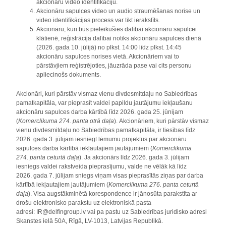
akcionāru video identifikāciju.
Akcionāru sapulces video un audio straumēšanas norise un
video identifikācijas process var tikt ierakstīts.
Akcionāru, kuri būs pieteikušies dalībai akcionāru sapulcei
klātienē, reģistrācija dalībai notiks akcionāru sapulces dienā
(2026. gada 10. jūlijā) no plkst. 14:00 līdz plkst. 14:45
akcionāru sapulces norises vietā. Akcionāriem vai to
pārstāvjiem reģistrējoties, jāuzrāda pase vai cits personu
apliecinošs dokuments.
Akcionāri, kuri pārstāv vismaz vienu divdesmitdaļu no Sabiedrības
pamatkapitāla, var pieprasīt valdei papildu jautājumu iekļaušanu
akcionāru sapulces darba kārtībā līdz 2026. gada 25. jūnijam
(
Komerclikuma 274. panta otrā daļa
). Akcionāriem, kuri pārstāv vismaz
vienu divdesmitdaļu no Sabiedrības pamatkapitāla, ir tiesības līdz
2026. gada 3. jūlijam iesniegt lēmumu projektus par akcionāru
sapulces darba kārtībā iekļautajiem jautājumiem (
Komerclikuma
274. panta ceturtā daļa
). Ja akcionārs līdz 2026. gada 3. jūlijam
iesniegs valdei rakstveida pieprasījumu, valde ne vēlāk kā līdz
2026. gada 7. jūlijam sniegs viņam visas pieprasītās ziņas par darba
kārtībā iekļautajiem jautājumiem (
Komerclikuma 276. panta ceturtā
daļa
). Visa augstākminētā korespondence ir jānosūta parakstīta ar
drošu elektronisko parakstu uz elektroniskā pasta
adresi: IR@delfingroup.lv vai pa pastu uz Sabiedrības juridisko adresi
Skanstes ielā 50A, Rīgā, LV-1013, Latvijas Republikā.