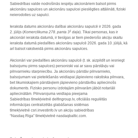
Sabiedrības valde nodrošinās iespēju akcionāriem balsot pirms
akcionāru sapulces un akcionāru sapulcei pieslēgties attālināti, fiziski
neierodoties uz sapulci.
Ieraksta datums akcionāru dalībai akcionāru sapulcē ir 2026. gada
1
2. jūlijs (
Komerclikuma 278. panta 3
daļa
). Tikai personas, kas ir
akcionāri ieraksta datumā, ir tiesīgas ar tiem piederošo akciju skaitu
ieraksta datumā piedalīties akcionāru sapulcē 2026. gada 10. jūlijā, kā
arī balsot rakstveidā pirms akcionāru sapulces.
Akcionāri var piedalīties akcionāru sapulcē (t. sk. aizpildīt un iesniegt
balsojumu pirms sapulces) personiski vai ar savu pārstāvju vai
pilnvarnieku starpniecību. Ja akcionāru pārstāv pilnvarnieks,
balsojumam vai pieteikšanās veidlapai jāpievieno rakstiska pilnvara,
bet likumiskajiem pārstāvjiem jāpievieno pārstāvību apliecinošs
dokuments. Fizisko personu izdotajām pilnvarām jābūt notariāli
apliecinātām. Pilnvarojuma veidlapa pieejama
Sabiedrības tīmekļvietnē delfingroup.lv, oficiālās regulētās
informācijas centralizētās glabāšanas sistēmas
tīmekļvietnē csri.investinfo.lv un akciju sabiedrības
“Nasdaq Riga” tīmekļvietnē nasdaqbaltic.com.