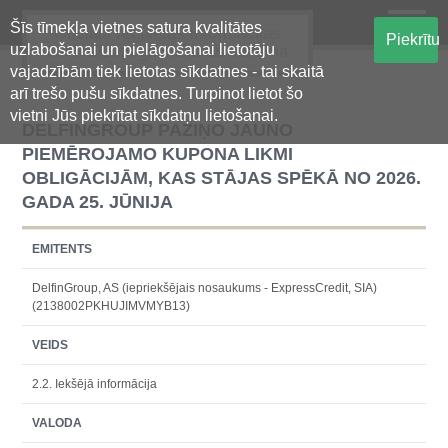
Šīs tīmekļa vietnes satura kvalitātes
Oficiālā regulētās informācijas
Piekrītu
uzlabošanai un pielāgošanai lietotāju
centralizētā glabāšanas sistēma
vajadzībām tiek lietotas sīkdatnes - tai skaitā
arī trešo pušu sīkdatnes. Turpinot lietot šo
vietni Jūs piekrītat sīkdatņu lietošanai.
DELFINGROUP PAZIŅO JAUNO
PIEMĒROJAMO KUPONA LIKMI
OBLIGĀCIJĀM, KAS STĀJAS SPĒKĀ NO 2026.
GADA 25. JŪNIJA
EMITENTS
DelfinGroup, AS (iepriekšējais nosaukums - ExpressCredit, SIA)
(2138002PKHUJIMVMYB13)
VEIDS
2.2. Iekšējā informācija
VALODA