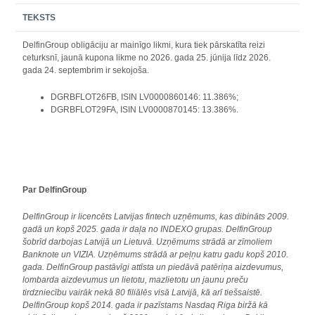
TEKSTS
DelfinGroup obligāciju ar mainīgo likmi, kura tiek pārskatīta reizi
ceturksnī, jaunā kupona likme no 2026. gada 25. jūnija līdz 2026.
gada 24. septembrim ir sekojoša.
DGRBFLOT26FB, ISIN LV0000860146: 11.386%;
DGRBFLOT29FA, ISIN LV0000870145: 13.386%.
Par DelfinGroup
DelfinGroup ir licencēts Latvijas fintech uzņēmums, kas dibināts 2009.
gadā un kopš 2025. gada ir daļa no INDEXO grupas. DelfinGroup
šobrīd darbojas Latvijā un Lietuvā. Uzņēmums strādā ar zīmoliem
Banknote un VIZIA. Uzņēmums strādā ar peļņu katru gadu kopš 2010.
gada. DelfinGroup pastāvīgi attīsta un piedāvā patēriņa aizdevumus,
lombarda aizdevumus un lietotu, mazlietotu un jaunu preču
tirdzniecību vairāk nekā 80 filiālēs visā Latvijā, kā arī tiešsaistē.
DelfinGroup kopš 2014. gada ir pazīstams Nasdaq Riga biržā kā