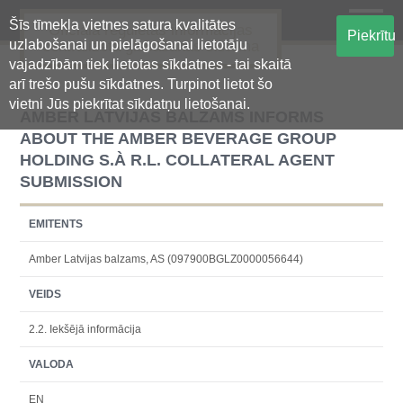
Šīs tīmekļa vietnes satura kvalitātes
Oficiālā regulētās informācijas
Piekrītu
uzlabošanai un pielāgošanai lietotāju
centralizētā glabāšanas sistēma
vajadzībām tiek lietotas sīkdatnes - tai skaitā
arī trešo pušu sīkdatnes. Turpinot lietot šo
vietni Jūs piekrītat sīkdatņu lietošanai.
AMBER LATVIJAS BALZAMS INFORMS
ABOUT THE AMBER BEVERAGE GROUP
HOLDING S.À R.L. COLLATERAL AGENT
SUBMISSION
EMITENTS
Amber Latvijas balzams, AS (097900BGLZ0000056644)
VEIDS
2.2. Iekšējā informācija
VALODA
EN