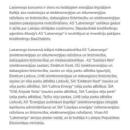
Latvenergo
koncerns ir viens no lielākajiem enerģijas tirgotājiem
Baltijā, kas nodarbojas ar elektroenerģijas un siltumenerģijas
ražošanu un tirdzniecību, dabasgāzes tirdzniecību un elektroenerģijas
sadales pakalpojuma nodrošināšanu. AS "Latvenergo" vairākus gadus
ir atzīta par Latvijas vērtīgāko uzņēmumu. Starptautiskā kredītreitingu
aģentūra
Moody's
AS "Latvenergo" ir novērtējusi ar investīciju pakāpes
kredītreitingu Baa2/stabils.
Latvenergo
koncernā ietilpst mātessabiedrība AS "Latvenergo"
(elektroenerģijas un siltumenerģijas ražošana un tirdzniecība,
dabasgāzes tirdzniecība) un meitassabiedrības - AS "Sadales tīkls"
(elektroenerģijas sadale), Elektrum Eesti, OÜ (elektroenerģijas un
dabasgāzes tirdzniecība, saules un vēja parku attīstība Igaunijā),
Elektrum Lietuva, UAB (elektroenerģijas un dabazgāzes tirdzniecība,
saules un vēja parku attīstība Lietuvā), SIA "Elektrum Next" (saules un
vēja parku attīstība), SIA "Laflora Energy" (vēja parka attīstība), SIA
"DSE Aizpute Solar" (saules parka attīstība), SIA "Latvijas vēja parki"
(vēja parku attīstība), Telšiu vejo parkas, UAB (vēja parka attīstība
Lietuvā), AS "Enerģijas publiskais tirgotājs" (elektroenerģijas obligātā
iepirkuma administrēšana) un SIA "Liepājas enerģija" (siltumenerģijas
ražošana un tirdzniecība, elektroenerģijas ražošana). Visas AS
"Latvenergo" akcijas pieder valstij, un to turētāja ir Latvijas Republikas
Ekonomikas ministrija.