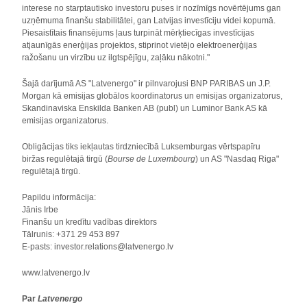
interese no starptautisko investoru puses ir nozīmīgs novērtējums gan
uzņēmuma finanšu stabilitātei, gan Latvijas investīciju videi kopumā.
Piesaistītais finansējums ļaus turpināt mērķtiecīgas investīcijas
atjaunīgās enerģijas projektos, stiprinot vietējo elektroenerģijas
ražošanu un virzību uz ilgtspējīgu, zaļāku nākotni."
Šajā darījumā AS "Latvenergo" ir pilnvarojusi BNP PARIBAS un J.P.
Morgan kā emisijas globālos koordinatorus un emisijas organizatorus,
Skandinaviska Enskilda Banken AB (publ) un Luminor Bank AS kā
emisijas organizatorus.
Obligācijas tiks iekļautas tirdzniecībā Luksemburgas vērtspapīru
biržas regulētajā tirgū (
Bourse de Luxembourg
) un AS "Nasdaq Riga"
regulētajā tirgū.
Papildu informācija:
Jānis Irbe
Finanšu un kredītu vadības direktors
Tālrunis: +371 29 453 897
E-pasts: investor.relations@latvenergo.lv
www.latvenergo.lv
Par
Latvenergo