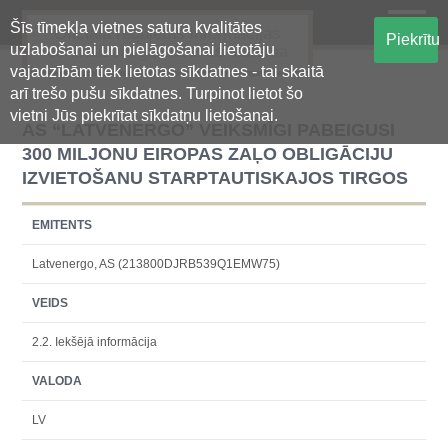
Šīs tīmekļa vietnes satura kvalitātes
Oficiālā regulētās informācijas
Piekrītu
uzlabošanai un pielāgošanai lietotāju
centralizētā glabāšanas sistēma
vajadzībām tiek lietotas sīkdatnes - tai skaitā
arī trešo pušu sīkdatnes. Turpinot lietot šo
vietni Jūs piekrītat sīkdatņu lietošanai.
AS “LATVENERGO” VEIKSMĪGI PABEIGUSI
300 MILJONU EIROPAS ZAĻO OBLIGĀCIJU
IZVIETOŠANU STARPTAUTISKAJOS TIRGOS
EMITENTS
Latvenergo, AS (213800DJRB539Q1EMW75)
VEIDS
2.2. Iekšējā informācija
VALODA
LV