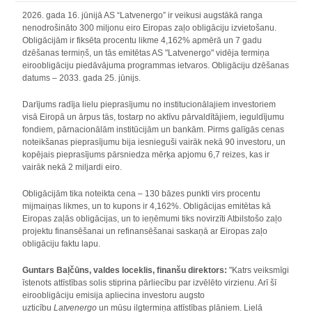
2026. gada 16. jūnijā AS “Latvenergo” ir veikusi augstākā ranga
nenodrošināto 300 miljonu eiro Eiropas zaļo obligāciju izvietošanu.
Obligācijām ir fiksēta procentu likme 4,162% apmērā un 7 gadu
dzēšanas termiņš, un tās emitētas AS "Latvenergo" vidēja termiņa
eiroobligāciju piedāvājuma programmas ietvaros. Obligāciju dzēšanas
datums – 2033. gada 25. jūnijs.
Darījums radīja lielu pieprasījumu no institucionālajiem investoriem
visā Eiropā un ārpus tās, tostarp no aktīvu pārvaldītājiem, ieguldījumu
fondiem, pārnacionālām institūcijām un bankām. Pirms galīgās cenas
noteikšanas pieprasījumu bija iesnieguši vairāk nekā 90 investoru, un
kopējais pieprasījums pārsniedza mērķa apjomu 6,7 reizes, kas ir
vairāk nekā 2 miljardi eiro.
Obligācijām tika noteikta cena – 130 bāzes punkti virs procentu
mijmaiņas likmes, un to kupons ir 4,162%. Obligācijas emitētas kā
Eiropas zaļās obligācijas, un to ieņēmumi tiks novirzīti Atbilstošo zaļo
projektu finansēšanai un refinansēšanai saskaņā ar Eiropas zaļo
obligāciju faktu lapu.
Guntars Baļčūns, valdes loceklis, finanšu direktors:
"Katrs veiksmīgi
īstenots attīstības solis stiprina pārliecību par izvēlēto virzienu. Arī šī
eiroobligāciju emisija apliecina investoru augsto
uzticību
Latvenergo
un mūsu ilgtermiņa attīstības plāniem. Lielā