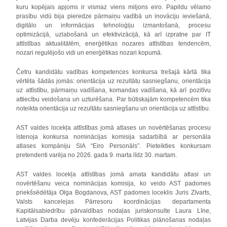
kuru kopējais apjoms ir vismaz viens miljons eiro. Papildu vēlamo
prasību vidū bija pieredze pārmaiņu vadībā un inovāciju ieviešanā,
digitālo un informācijas tehnoloģiju izmantošanā, procesu
optimizācijā, uzlabošanā un efektivizācijā, kā arī izpratne par IT
attīstības aktualitātēm, enerģētikas nozares attīstības tendencēm,
nozari regulējošo vidi un enerģētikas nozari kopumā.
Četru kandidātu vadības kompetences konkursa trešajā kārtā tika
vērtēta šādās jomās: orientācija uz rezultātu sasniegšanu, orientācija
uz attīstību, pārmaiņu vadīšana, komandas vadīšana, kā arī pozitīvu
attiecību veidošana un uzturēšana. Par būtiskajām kompetencēm tika
noteikta orientācija uz rezultātu sasniegšanu un orientācija uz attīstību.
AST valdes locekļa attīstības jomā atlases un novērtēšanas procesu
īstenoja konkursa nominācijas komisija sadarbībā ar personāla
atlases kompāniju SIA “Eiro Personāls”. Pieteikties konkursam
pretendenti varēja no 2026. gada 9. marta līdz 30. martam.
AST valdes locekļa attīstības jomā amata kandidātu atlasi un
novērtēšanu veica nominācijas komisija, ko veido AST padomes
priekšsēdētāja Olga Bogdanova, AST padomes loceklis Juris Zīvarts,
Valsts kancelejas Pārresoru koordinācijas departamenta
Kapitālsabiedrību pārvaldības nodaļas juriskonsulte Laura Līne,
Latvijas Darba devēju konfederācijas Politikas plānošanas nodaļas