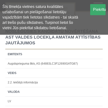
Šīs tīmekļa vietnes satura kvalitātes
Oficiālā regulētās informācijas
Piekrītu
uzlabošanai un pielāgošanai lietotāju
centralizētā glabāšanas sistēma
vajadzībām tiek lietotas sīkdatnes - tai skaitā
arī trešo pušu sīkdatnes. Turpinot lietot šo
vietni Jūs piekrītat sīkdatņu lietošanai.
NOSLĒGUSIES KANDIDĀTU NOVĒRTĒŠANA
AST VALDES LOCEKĻA AMATAM ATTĪSTĪBAS
JAUTĀJUMOS
EMITENTS
Augstsprieguma tīkls, AS (64883LC3F12690GATG87)
VEIDS
2.2. Iekšējā informācija
VALODA
LV