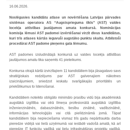
16.06.2026.
Noslēgusies kandidātu atlase un novērtēšana Latvijas pārvades
sistēmas operatora AS “Augstsprieguma tīkls” (AST) valdes
locekļa attīstības jautājumos amata konkursā. Nominācijas
komisija lēmusi AST padomei izvērtēšanai virzīt divus kandidātus,
kuri trīs atlases kārtās ieguvuši augstāko punktu skaitu. Atbilstoši
procedūrai AST padome pieņems gala lēmumu.
AST padomes izsludinātajā konkursā uz valdes locekļa attīstības
jautājumos amatu tika saņemts 41 pieteikums.
Konkursa otrajā kārtā izvirzītajiem 11 kandidātiem bija jāsagatavo savs
stratēģiskais redzējums par AST galvenajiem nākotnes
izaicinājumiem, sniedzot ieskatu svarīgākajās prioritātēs un
priekšlikumus to īstenošanai.
Kandidātiem noteikto obligāto minimālo prasību vidū bija akadēmiskā
augstākā izglītība vai otrā līmeņa profesionālā augstākā izglītība
inženierzinātnēs, dabaszinātnēs, tiesību zinātnē, vadībzinātnē,
informācijas tehnoloģijās vai citā pielīdzināmā jomā. Tāpat
kandidātiem bija nepieciešama vismaz trīs gadu nepārtraukta darba
pieredze vidējā vai lielā uzņēmumā vai iestādē vadošā amatā, kā arī
pieredze IT funkciju vadībā vai lielu infrastruktūras projektu vadībā,