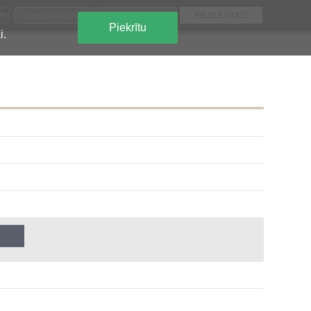
EN
Piekrītu
i.