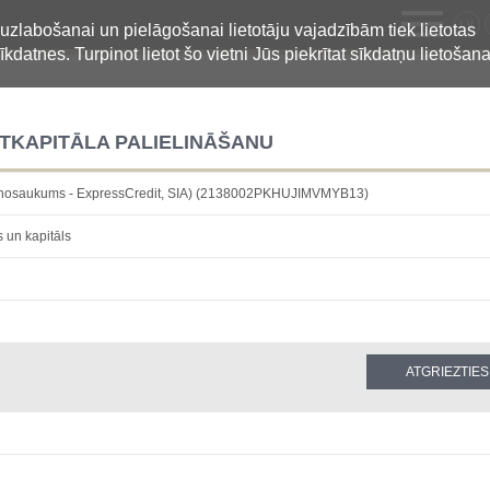
LV
 uzlabošanai un pielāgošanai lietotāju vajadzībām tiek lietotas
īkdatnes. Turpinot lietot šo vietni Jūs piekrītat sīkdatņu lietošana
TKAPITĀLA PALIELINĀŠANU
is nosaukums - ExpressCredit, SIA) (2138002PKHUJIMVMYB13)
s un kapitāls