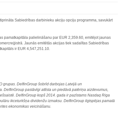
iprināta Sabiedrības darbinieku akciju opciju programma, savukārt
as pamatkapitāla palielināšanu par EUR 2,359.60, emitējot jaunas
omercreģistrā. Jaunās emitētās akcijas tiek sadalītas Sabiedrības
kapitāls ir EUR 4,547,251.10.
O grupas. DelfinGroup šobrīd darbojas Latvijā un
 DelfinGroup pastāvīgi attīsta un piedāvā patēriņa aizdevumus,
ī tiešsaistē. DelfinGroup kopš 2014. gada ir pazīstams Nasdaq Riga
egulāru ikceturkšņa dividenžu izmaksu. DelfinGroup ilgtspējas pamatā
aprites ekonomikas veicināšanu.