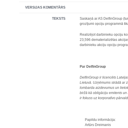
VERSIJAS KOMENTĀRS
TEKSTS
Saskaņā ar AS DelfinGroup (tu
grozījumi opciju programmā tik
Realizējot darbinieku opciju k
23,596 dematerializētas akcijas
darbinieku akciju opciju prog
Par DelfinGroup
DelfinGroup ir licencēts Latvi
Lietuvā. Uzņēmums strādā ar z
lombarda aizdevumus un lietotu,
biržā kā obligāciju emitents u
ir fokuss uz korporatīvo pārva
Papildu informācija:
Artūrs Dreimanis