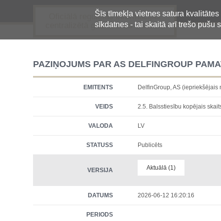
Šīs tīmekļa vietnes satura kvalitātes
Oficiālā regulētās informācijas
sīkdatnes - tai skaitā arī trešo pušu s
centralizētā glabāšanas sistēma
PAZIŅOJUMS PAR AS DELFINGROUP PAMA
EMITENTS
DelfinGroup, AS (iepriekšēja
VEIDS
2.5. Balsstiesību kopējais skait
VALODA
LV
STATUSS
Publicēts
Aktuālā (1)
VERSIJA
DATUMS
2026-06-12 16:20:16
PERIODS