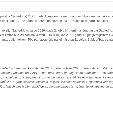
rpmāk – Sabiedrība) 2021. gada 9. septembra akcionāru sapulces lēmumu tika apst
a apstiprināti 2022 gada 28. marta un 2024. gada 30. maija akcionāru sapulcēs.
onversiju, Sabiedrības valde 2026. gada 2. februārī pieņēma lēmumu par Sabiedrīb
 ar katras akcijas nominālvērtību EUR 0.10, kas 2026. gada 11. jūnijā reģistrētas k
rammas dalībniekiem. Pēc pamatkapitāla palielināšanas kopējais Sabiedrības pamat
jas fintech uzņēmums, kas dibināts 2009. gadā un kopš 2025. gada ir daļa no INDEX
īmoliem Banknote un VIZIA. Uzņēmums strādā ar peļņu katru gadu kopš 2010. gada.
 mazlietotu un jaunu preču tirdzniecību vairāk nekā 80 filiālēs visā Latvijā, kā ar
n kopš 2021. gada kā akciju emitents Baltijas Oficiālajā sarakstā. Uzņēmums veic r
ldību, fintech inovācijām, atbildīgu aizdevumu izsniegšanu, finanšu iekļaušanu un 