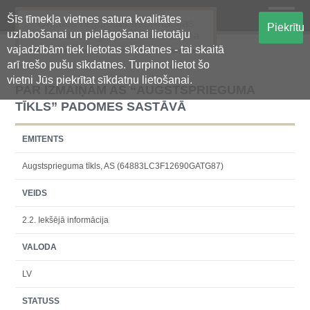
Šīs tīmekļa vietnes satura kvalitātes
Oficiālā regulētās informācijas
Piekrītu
uzlabošanai un pielāgošanai lietotāju
centralizētā glabāšanas sistēma
vajadzībām tiek lietotas sīkdatnes - tai skaitā
arī trešo pušu sīkdatnes. Turpinot lietot šo
vietni Jūs piekrītat sīkdatņu lietošanai.
PAR IZMAIŅĀM AS “AUGSTSPRIEGUMA
TĪKLS” PADOMES SASTĀVĀ
EMITENTS
Augstsprieguma tīkls, AS (64883LC3F12690GATG87)
VEIDS
2.2. Iekšējā informācija
VALODA
LV
STATUSS