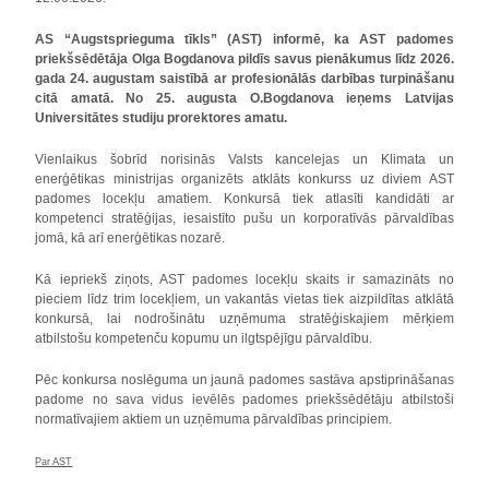
AS “Augstsprieguma tīkls” (AST) informē, ka AST padomes
priekšsēdētāja Olga Bogdanova pildīs savus pienākumus līdz 2026.
gada 24. augustam saistībā ar profesionālās darbības turpināšanu
citā amatā. No 25. augusta O.Bogdanova ieņems Latvijas
Universitātes studiju prorektores amatu.
Vienlaikus šobrīd norisinās Valsts kancelejas un Klimata un
enerģētikas ministrijas organizēts atklāts konkurss uz diviem AST
padomes locekļu amatiem. Konkursā tiek atlasīti kandidāti ar
kompetenci stratēģijas, iesaistīto pušu un korporatīvās pārvaldības
jomā, kā arī enerģētikas nozarē.
Kā iepriekš ziņots, AST padomes locekļu skaits ir samazināts no
pieciem līdz trim locekļiem, un vakantās vietas tiek aizpildītas atklātā
konkursā, lai nodrošinātu uzņēmuma stratēģiskajiem mērķiem
atbilstošu kompetenču kopumu un ilgtspējīgu pārvaldību.
Pēc konkursa noslēguma un jaunā padomes sastāva apstiprināšanas
padome no sava vidus ievēlēs padomes priekšsēdētāju atbilstoši
normatīvajiem aktiem un uzņēmuma pārvaldības principiem.
Par AST