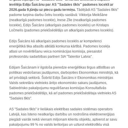
ievēlēja Ediju Šaicānu par AS "Sadales tīkls" padomes locekli ar
2026.gada 9.jūniju uz piecu gadu termiņu.
Tādējādi AS "Sadales tīkls"
padome turpina darbu četru locekļu sastāvā: Viktorija Meikšāne
(neatkarīgā padomes locekle), Inese Zīle (neatkarīgā padomes
locekle), Edijs Šaicāns (atkarīgais padomes loceklis) un Kristaps
Ločmelis (padomes priekšsēdētājs un atkarīgais padomes loceklis).
Edijs Šaicāns kā atkarīgais padomes loceklis ar kompetenci
enerģētikā tika atlasīts atklātā konkursa kārtībā. Padomes locekļa
atlasi un novērtēšanu veica nominācijas komisija, piesaistot
profesionālu sadarbības partneri SIA "Talentor Latvia".
Edijam Šaicānam ir ilgstoša pieredze enerģētikas tirgus attīstības un
politikas veidošanas jautājumos, darbojoties Ekonomikas ministrijā, kā
arī privātajā sektorā. Šobrīd Edijs Šaicāns ir Ekonomikas ministrijas
Valsts sekretāra vietnieks ārējo ekonomisko sakaru jautājumos,
Sabiedrisko pakalpojumu regulēšanas komisijas Konsultatīvās
padomes priekšsēdētājs, kā arī padomes priekšsēdētaja vietnieks AS
"Sadales tīkls".
AS "Sadales tīkls" ir lielākais elektrības sadales sistēmas operators
Latvijā, kas īsteno neatkarīgu darbību un nodrošina elektroenerģijas
piegādi vairāk nekā vienam miljonam klientu objektu, aptverot ar savu
pakalpojumu 99 % no valsts teritorijas un uzturot elektrotīklu visā