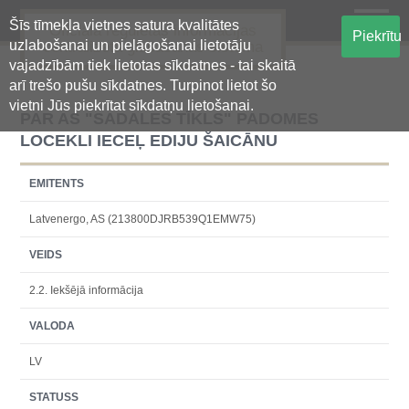
Šīs tīmekļa vietnes satura kvalitātes
Oficiālā regulētās informācijas
Piekrītu
uzlabošanai un pielāgošanai lietotāju
centralizētā glabāšanas sistēma
vajadzībām tiek lietotas sīkdatnes - tai skaitā
arī trešo pušu sīkdatnes. Turpinot lietot šo
vietni Jūs piekrītat sīkdatņu lietošanai.
PAR AS "SADALES TĪKLS" PADOMES
LOCEKLI IECEĻ EDIJU ŠAICĀNU
EMITENTS
Latvenergo, AS (213800DJRB539Q1EMW75)
VEIDS
2.2. Iekšējā informācija
VALODA
LV
STATUSS