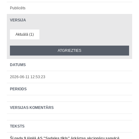
Publicēts
VERSIJA
Aktuālā (1)
DATUMS
2026-06-11 12:53:23
PERIODS
VERSIJAS KOMENTĀRS
TEKSTS
Šī gada 9.jūnijā AS "Sadales tīkls" ārkārtas akcionāru sapulcē