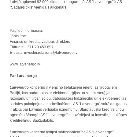
Latvijā aptuveni 92 000 kilometru kopgarumā. AS "Latvenergo" ir AS
"Sadales tīkls" vienīgais akcionārs.
Papildu informācija:
Jānis Irbe
Finanšu un kredītu vadības direktors
Tālrunis: +371 29 453 897
E-pasts: investor.relations@latvenergo.lv
www.latvenergo.lv
Par Latvenergo
Latvenergo
koncerns ir viens no lielākajiem enerģijas tirgotājiem
Baltijā, kas nodarbojas ar elektroenerģijas un siltumenerģijas
ražošanu un tirdzniecību, dabasgāzes tirdzniecību un elektroenerģijas
sadales pakalpojuma nodrošināšanu. AS "Latvenergo" vairākus gadus
ir atzīta par Latvijas vērtīgāko uzņēmumu. Starptautiskā kredītreitingu
aģentūra
Moody's
AS "Latvenergo" ir novērtējusi ar investīciju pakāpes
kredītreitingu Baa2/stabils.
Latvenergo
koncernā ietilpst mātessabiedrība AS "Latvenergo"