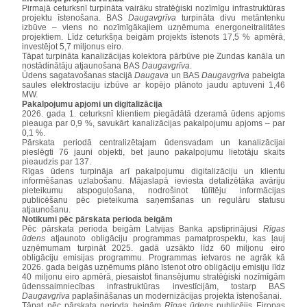
Pirmajā ceturksnī turpināta vairāku stratēģiski nozīmīgu infrastruktūras
projektu īstenošana. BAS
Daugavgrīva
turpināta divu metāntenku
izbūve – viens no nozīmīgākajiem uzņēmuma energoneitralitātes
projektiem. Līdz ceturkšņa beigām projekts īstenots 17,5 % apmērā,
investējot 5,7 miljonus eiro.
Tāpat turpināta kanalizācijas kolektora pārbūve pie Zundas kanāla un
nostādinātāju atjaunošana BAS
Daugavgrīva
.
Ūdens sagatavošanas stacijā
Daugava
un BAS
Daugavgrīva
pabeigta
saules elektrostaciju izbūve ar kopējo plānoto jaudu aptuveni 1,46
MW.
Pakalpojumu apjomi un digitalizācija
2026. gada 1. ceturksnī klientiem piegādātā dzeramā ūdens apjoms
pieauga par 0,9 %, savukārt kanalizācijas pakalpojumu apjoms – par
0,1 %.
Pārskata periodā centralizētajam ūdensvadam un kanalizācijai
pieslēgti 76 jauni objekti, bet jauno pakalpojumu lietotāju skaits
pieaudzis par 137.
Rīgas ūdens turpināja arī pakalpojumu digitalizāciju un klientu
informēšanas uzlabošanu. Mājaslapā ieviesta detalizētāka avāriju
pieteikumu atspoguļošana, nodrošinot tūlītēju informācijas
publicēšanu pēc pieteikuma saņemšanas un regulāru statusu
atjaunošanu.
Notikumi pēc pārskata perioda beigām
Pēc pārskata perioda beigām Latvijas Banka apstiprinājusi
Rīgas
ūdens
atjaunoto obligāciju programmas pamatprospektu, kas ļauj
uzņēmumam turpināt 2025. gadā uzsākto līdz 60 miljonu eiro
obligāciju emisijas programmu. Programmas ietvaros ne agrāk kā
2026. gada beigās uzņēmums plāno īstenot otro obligāciju emisiju līdz
40 miljonu eiro apmērā, piesaistot finansējumu stratēģiski nozīmīgām
ūdenssaimniecības infrastruktūras investīcijām, tostarp BAS
Daugavgrīva
paplašināšanas un modernizācijas projekta īstenošanai.
Tāpat pēc pārskata perioda beigām
Rīgas ūdens
publicējis Eiropas