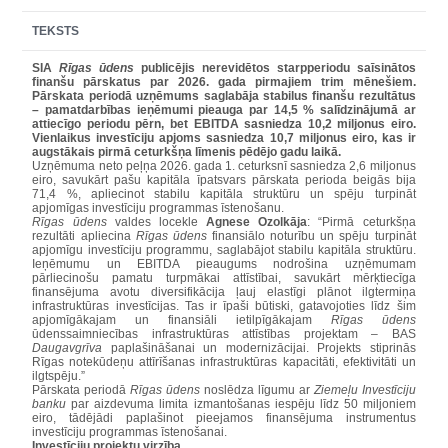
TEKSTS
SIA
Rīgas ūdens
publicējis nerevidētos starpperiodu saīsinātos
finanšu pārskatus par 2026. gada pirmajiem trim mēnešiem.
Pārskata periodā uzņēmums saglabāja stabilus finanšu rezultātus
– pamatdarbības ieņēmumi pieauga par 14,5 % salīdzinājumā ar
attiecīgo periodu pērn, bet EBITDA sasniedza 10,2 miljonus eiro.
Vienlaikus investīciju apjoms sasniedza 10,7 miljonus eiro, kas ir
augstākais pirmā ceturkšņa līmenis pēdējo gadu laikā.
Uzņēmuma neto peļņa 2026. gada 1. ceturksnī sasniedza 2,6 miljonus
eiro, savukārt pašu kapitāla īpatsvars pārskata perioda beigās bija
71,4 %, apliecinot stabilu kapitāla struktūru un spēju turpināt
apjomīgas investīciju programmas īstenošanu.
Rīgas ūdens
valdes locekle
Agnese Ozolkāja
: “Pirmā ceturkšņa
rezultāti apliecina
Rīgas ūdens
finansiālo noturību un spēju turpināt
apjomīgu investīciju programmu, saglabājot stabilu kapitāla struktūru.
Ieņēmumu un EBITDA pieaugums nodrošina uzņēmumam
pārliecinošu pamatu turpmākai attīstībai, savukārt mērķtiecīga
finansējuma avotu diversifikācija ļauj elastīgi plānot ilgtermiņa
infrastruktūras investīcijas. Tas ir īpaši būtiski, gatavojoties līdz šim
apjomīgākajam un finansiāli ietilpīgākajam
Rīgas ūdens
ūdenssaimniecības infrastruktūras attīstības projektam – BAS
Daugavgrīva
paplašināšanai un modernizācijai. Projekts stiprinās
Rīgas notekūdeņu attīrīšanas infrastruktūras kapacitāti, efektivitāti un
ilgtspēju.”
Pārskata periodā
Rīgas ūdens
noslēdza līgumu ar
Ziemeļu Investīciju
banku
par aizdevuma limita izmantošanas iespēju līdz 50 miljoniem
eiro, tādējādi paplašinot pieejamos finansējuma instrumentus
investīciju programmas īstenošanai.
Investīciju projektu virzība