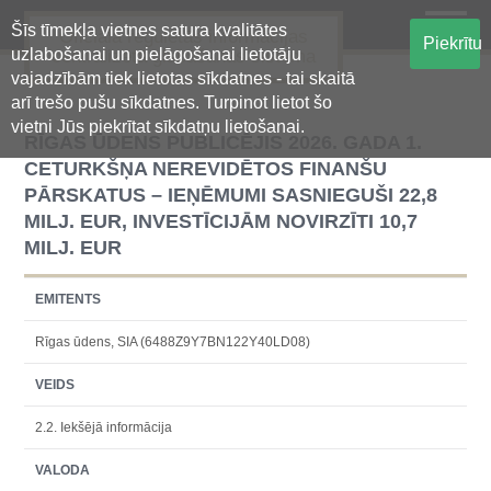
Šīs tīmekļa vietnes satura kvalitātes
Oficiālā regulētās informācijas
Piekrītu
uzlabošanai un pielāgošanai lietotāju
centralizētā glabāšanas sistēma
vajadzībām tiek lietotas sīkdatnes - tai skaitā
arī trešo pušu sīkdatnes. Turpinot lietot šo
vietni Jūs piekrītat sīkdatņu lietošanai.
RĪGAS ŪDENS PUBLICĒJIS 2026. GADA 1.
CETURKŠŅA NEREVIDĒTOS FINANŠU
PĀRSKATUS – IEŅĒMUMI SASNIEGUŠI 22,8
MILJ. EUR, INVESTĪCIJĀM NOVIRZĪTI 10,7
MILJ. EUR
EMITENTS
Rīgas ūdens, SIA (6488Z9Y7BN122Y40LD08)
VEIDS
2.2. Iekšējā informācija
VALODA